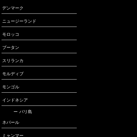
デンマーク
ニュージーランド
モロッコ
ブータン
スリランカ
モルディブ
モンゴル
インドネシア
ー
バリ島
ネパール
ミャンマー