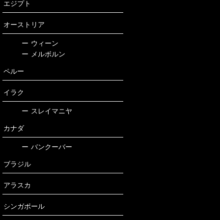
エジプト
オーストリア
ー
ウィーン
ー
メルボルン
ペルー
イラク
ー
スレイマニヤ
カナダ
ー
バンクーバー
ブラジル
アラスカ
シンガポール