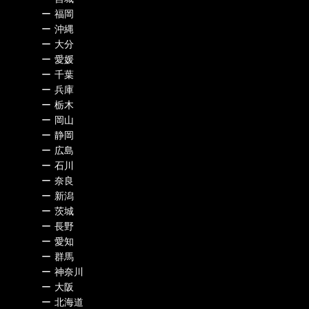
ー
福岡
ー
沖縄
ー
大分
ー
愛媛
ー
千葉
ー
兵庫
ー
栃木
ー
岡山
ー
静岡
ー
広島
ー
石川
ー
奈良
ー
新潟
ー
茨城
ー
長野
ー
愛知
ー
群馬
ー
神奈川
ー
大阪
ー
北海道