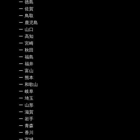
ー
徳島
ー
佐賀
ー
鳥取
ー
鹿児島
ー
山口
ー
高知
ー
宮崎
ー
秋田
ー
福島
ー
福井
ー
富山
ー
熊本
ー
和歌山
ー
岐阜
ー
埼玉
ー
山形
ー
滋賀
ー
岩手
ー
青森
ー
香川
ー
宮城