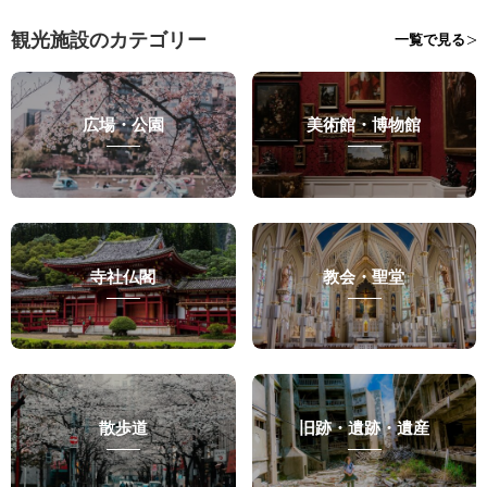
観光施設のカテゴリー
一覧で見る
広場・公園
美術館・博物館
寺社仏閣
教会・聖堂
散歩道
旧跡・遺跡・遺産