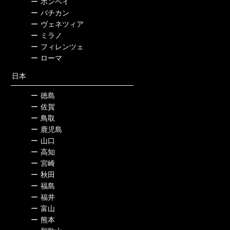
ー
ポンペイ
ー
バチカン
ー
ヴェネツィア
ー
ミラノ
ー
フィレンツェ
ー
ローマ
日本
ー
徳島
ー
佐賀
ー
鳥取
ー
鹿児島
ー
山口
ー
高知
ー
宮崎
ー
秋田
ー
福島
ー
福井
ー
富山
ー
熊本