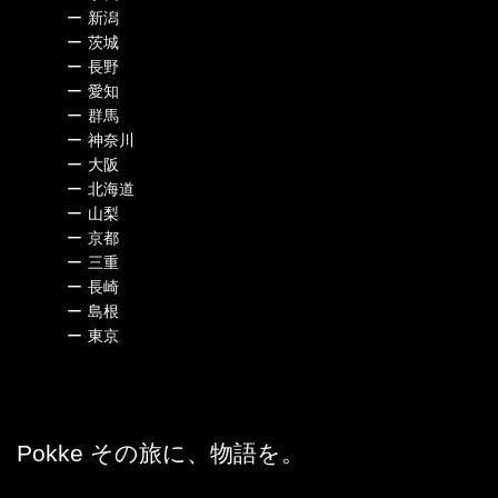
ー
新潟
ー
茨城
ー
長野
ー
愛知
ー
群馬
ー
神奈川
ー
大阪
ー
北海道
ー
山梨
ー
京都
ー
三重
ー
長崎
ー
島根
ー
東京
Pokke その旅に、物語を。