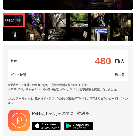
480
円/人
料金
ガイド時間
約30分
※音声ガイド単体での料金になり、別途入館料が発生いたします。
※2022/10/5よりApp Storeでの価格改定に伴い、アプリの販売価格を変更いたしました。
このツアーガイドは、観光ガイドアプリPokkeで体験が可能です。以下よりダウンロードしてくだ
さい。
Pokke[ポッケ]その旅に、物語を。