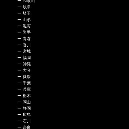
ー
和歌山
ー
岐阜
ー
埼玉
ー
山形
ー
滋賀
ー
岩手
ー
青森
ー
香川
ー
宮城
ー
福岡
ー
沖縄
ー
大分
ー
愛媛
ー
千葉
ー
兵庫
ー
栃木
ー
岡山
ー
静岡
ー
広島
ー
石川
ー
奈良