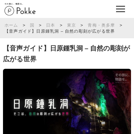
その旅に、物語を。
ホーム
>
国
>
日本
>
東京
>
青梅・奥多摩
>
【音声ガイド】日原鍾乳洞 – 自然の彫刻が広がる世界
【音声ガイド】日原鍾乳洞 – 自然の彫刻が
広がる世界