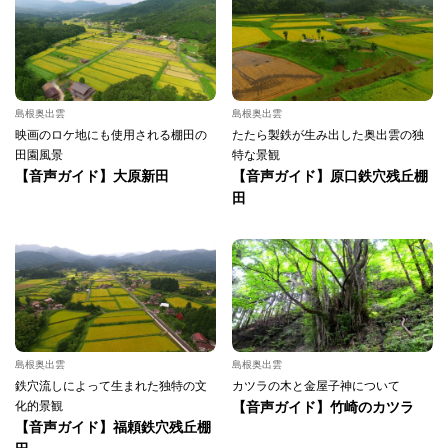
島根奥出雲
島根奥出雲
映画のロケ地にも使用される棚田の
たたら製鉄が生み出した奥出雲の独
田園風景
特な景観
【音声ガイド】大原新田
【音声ガイド】原口鉄穴残丘棚
田
島根奥出雲
島根奥出雲
鉄穴流しによって生まれた独特の文
カツラの木と金屋子神について
化的景観
【音声ガイド】竹崎のカツラ
【音声ガイド】福頼鉄穴残丘棚