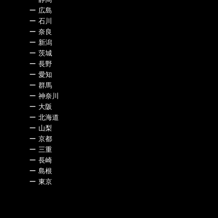
ー
広島
ー
石川
ー
奈良
ー
新潟
ー
茨城
ー
長野
ー
愛知
ー
群馬
ー
神奈川
ー
大阪
ー
北海道
ー
山梨
ー
京都
ー
三重
ー
長崎
ー
島根
ー
東京