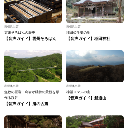
島根奥出雲
島根奥出雲
雲州そろばんの歴史
稲田姫生誕の地
【音声ガイド】雲州そろばん
【音声ガイド】稲田神社
島根奥出雲
島根奥出雲
無数の巨岩・奇岩が独特の景観を形
神話ロマンの山
作る渓谷
【音声ガイド】船通山
【音声ガイド】鬼の舌震