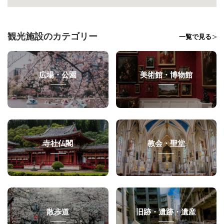
観光施設のカテゴリー
一覧で見る
広場・公園
美術館・博物館
寺社仏閣
教会・聖堂
散歩道
旧跡・遺跡・遺産