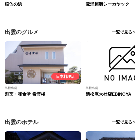
稲佐の浜
鷺浦梅灘シーカヤック
出雲のグルメ
一覧で見る
日本料理店
島根出雲
島根出雲
割烹・和食堂 看雲楼
清松庵大社店EBINOYA
出雲のホテル
一覧で見る