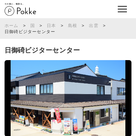
その旅に、物語を。
ホーム
>
国
>
日本
>
島根
>
出雲
>
日御碕ビジターセンター
日御碕ビジターセンター