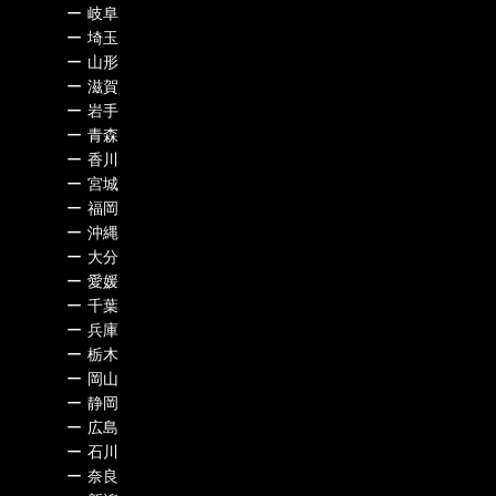
ー
岐阜
ー
埼玉
ー
山形
ー
滋賀
ー
岩手
ー
青森
ー
香川
ー
宮城
ー
福岡
ー
沖縄
ー
大分
ー
愛媛
ー
千葉
ー
兵庫
ー
栃木
ー
岡山
ー
静岡
ー
広島
ー
石川
ー
奈良