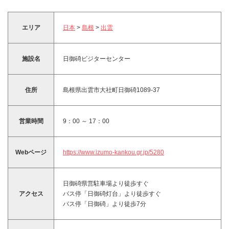
エリア
日本
>
島根
>
出雲
施設名
日御碕ビジターセンター
住所
島根県出雲市大社町日御碕1089-37
営業時間
9：00 ～ 17：00
Webページ
https://www.izumo-kankou.gr.jp/5280
日御碕県営駐車場より徒歩すぐ
アクセス
バス停「日御碕灯台」より徒歩すぐ
バス停「日御碕」より徒歩7分