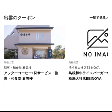
出雲のクーポン
一覧で見る
島根出雲
島根出雲
割烹・和食堂 看雲楼
清松庵大社店EBINOYA
アフターコーヒー1杯サービス｜割
島根和牛ライスバーガー50
烹・和食堂 看雲楼
松庵大社店EBINOYA