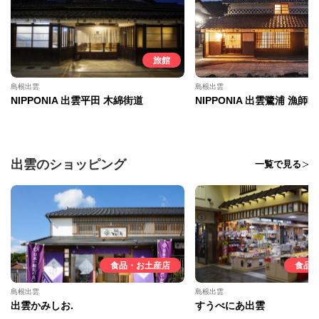
旅館
島根出雲
島根出雲
NIPPONIA 出雲平田 木綿街道
NIPPONIA 出雲鷺浦 漁師町
出雲のショッピング
一覧で見る
食品・お土産店
食品
島根出雲
島根出雲
出雲かみしお.
すうべにあ出雲