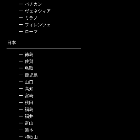
ー
バチカン
ー
ヴェネツィア
ー
ミラノ
ー
フィレンツェ
ー
ローマ
日本
ー
徳島
ー
佐賀
ー
鳥取
ー
鹿児島
ー
山口
ー
高知
ー
宮崎
ー
秋田
ー
福島
ー
福井
ー
富山
ー
熊本
ー
和歌山