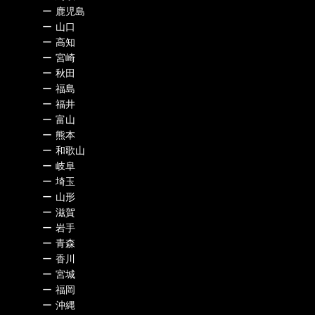
ー
鹿児島
ー
山口
ー
高知
ー
宮崎
ー
秋田
ー
福島
ー
福井
ー
富山
ー
熊本
ー
和歌山
ー
岐阜
ー
埼玉
ー
山形
ー
滋賀
ー
岩手
ー
青森
ー
香川
ー
宮城
ー
福岡
ー
沖縄