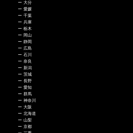
ー
大分
ー
愛媛
ー
千葉
ー
兵庫
ー
栃木
ー
岡山
ー
静岡
ー
広島
ー
石川
ー
奈良
ー
新潟
ー
茨城
ー
長野
ー
愛知
ー
群馬
ー
神奈川
ー
大阪
ー
北海道
ー
山梨
ー
京都