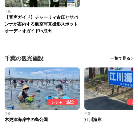
千葉
【音声ガイド】チャーリィ古庄とサバ
ンナが案内する航空写真撮影スポット
オーディオガイドin成田
千葉の観光施設
一覧で見る
レジャー施設
レ
千葉
千葉
木更津海岸中の島公園
江川海岸