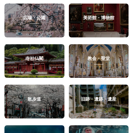
広場・公園
美術館・博物館
寺社仏閣
教会・聖堂
散歩道
旧跡・遺跡・遺産