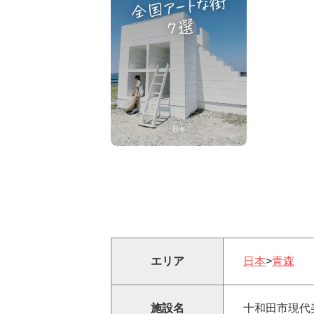
エリア
日本
>
青森
施設名
十和田市現代