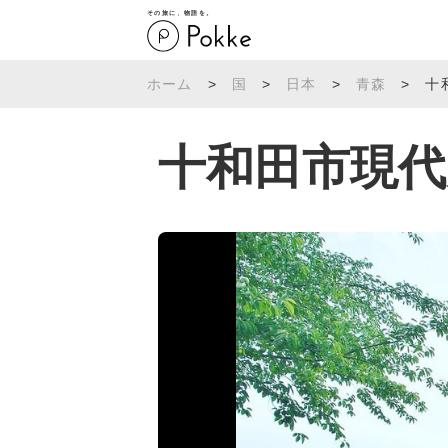
その旅に、物語を。
ホーム
>
国
>
日本
>
青森
>
十
十和田市現代