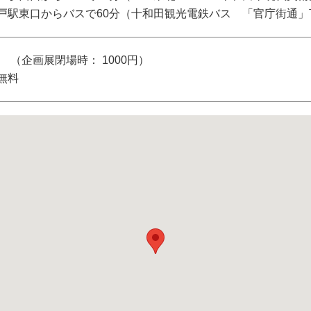
戸駅東口からバスで60分（十和田観光電鉄バス 「官庁街通」
円 （企画展閉場時： 1000円）
無料