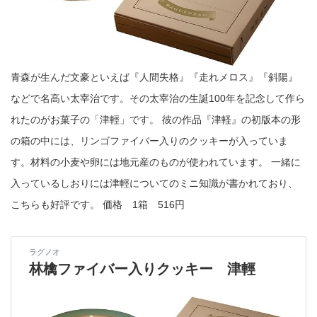
青森が生んだ文豪といえば『人間失格』『走れメロス』『斜陽』
などで名高い太宰治です。その太宰治の生誕100年を記念して作ら
れたのがお菓子の「津輕」です。 彼の作品『津軽』の初版本の形
の箱の中には、リンゴファイバー入りのクッキーが入っていま
す。材料の小麦や卵には地元産のものが使われています。 一緒に
入っているしおりには津輕についてのミニ知識が書かれており、
こちらも好評です。 価格 1箱 516円
ラグノオ
林檎ファイバー入りクッキー 津輕