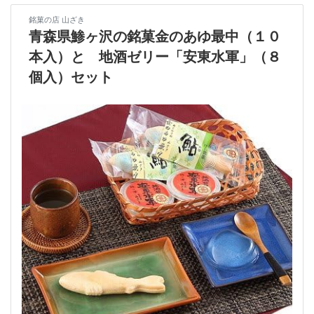
コピー
https://jp.pokke.in/blog/8613
銘菓の店 山ざき
青森県鯵ヶ沢の銘菓金のあゆ最中（１０
本入）と 地酒ゼリー「安東水軍」（８
個入）セット