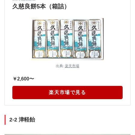
久慈良餅5本（箱詰）
出典:
楽天市場
￥2,600〜
楽天市場で見る
2-2 津軽飴