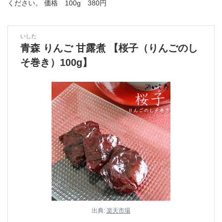
ください。 価格 100g 380円
いした
青森 りんご 甘露煮 【桜子（りんごのし
そ巻き）100g】
出典:
楽天市場