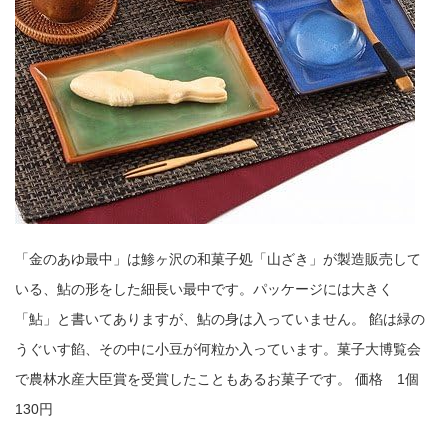
「金のあゆ最中」は鯵ヶ沢の和菓子処「山ざき」が製造販売して
いる、鮎の形をした細長い最中です。パッケージには大きく
「鮎」と書いてありますが、鮎の身は入っていません。 餡は緑の
うぐいす餡、その中に小豆が何粒か入っています。菓子大博覧会
で農林水産大臣賞を受賞したこともあるお菓子です。 価格 1個
130円