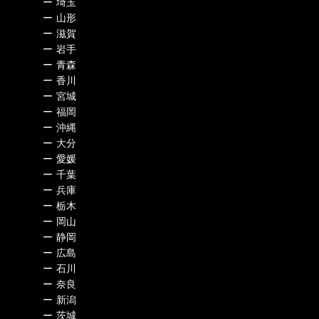
ー
埼玉
ー
山形
ー
滋賀
ー
岩手
ー
青森
ー
香川
ー
宮城
ー
福岡
ー
沖縄
ー
大分
ー
愛媛
ー
千葉
ー
兵庫
ー
栃木
ー
岡山
ー
静岡
ー
広島
ー
石川
ー
奈良
ー
新潟
ー
茨城