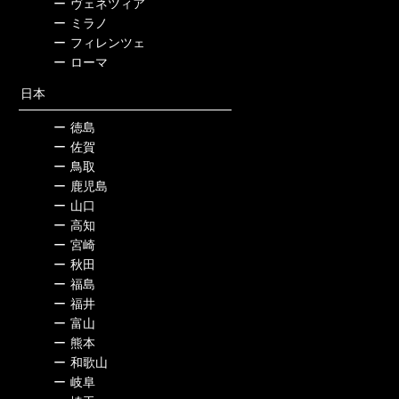
ー
ヴェネツィア
ー
ミラノ
ー
フィレンツェ
ー
ローマ
日本
ー
徳島
ー
佐賀
ー
鳥取
ー
鹿児島
ー
山口
ー
高知
ー
宮崎
ー
秋田
ー
福島
ー
福井
ー
富山
ー
熊本
ー
和歌山
ー
岐阜