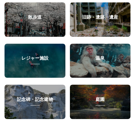
散歩道
旧跡・遺跡・遺産
レジャー施設
温泉
記念碑・記念建物
庭園