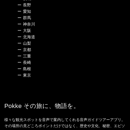
ー
長野
ー
愛知
ー
群馬
ー
神奈川
ー
大阪
ー
北海道
ー
山梨
ー
京都
ー
三重
ー
長崎
ー
島根
ー
東京
Pokke その旅に、物語を。
様々な観光スポットを音声で案内してくれる音声ガイドツアーアプリ。
その場所の見どころポイントだけではなく、歴史や文化、秘密、エピソ