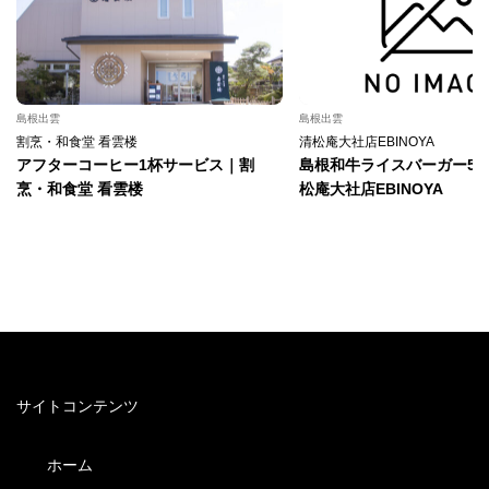
島根出雲
島根出雲
割烹・和食堂 看雲楼
清松庵大社店EBINOYA
アフターコーヒー1杯サービス｜割
島根和牛ライスバーガー50
烹・和食堂 看雲楼
松庵大社店EBINOYA
サイトコンテンツ
ホーム