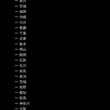
ー
香川
ー
宮城
ー
福岡
ー
沖縄
ー
大分
ー
愛媛
ー
千葉
ー
兵庫
ー
栃木
ー
岡山
ー
静岡
ー
広島
ー
石川
ー
奈良
ー
新潟
ー
茨城
ー
長野
ー
愛知
ー
群馬
ー
神奈川
ー
大阪