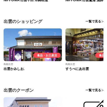
出雲のショッピング
一覧で見る
食品・お土産店
食品
島根出雲
島根出雲
出雲かみしお.
すうべにあ出雲
出雲のクーポン
一覧で見る