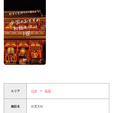
エリア
日本
>
島根
施設名
出雲大社