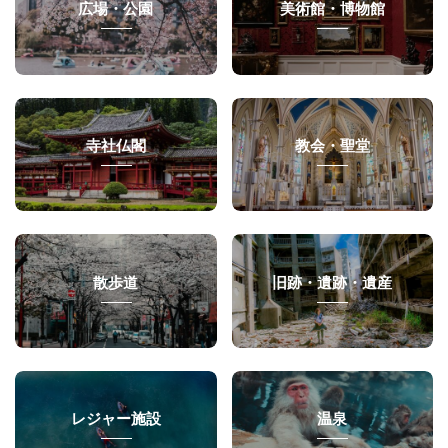
広場・公園
美術館・博物館
寺社仏閣
教会・聖堂
散歩道
旧跡・遺跡・遺産
レジャー施設
温泉