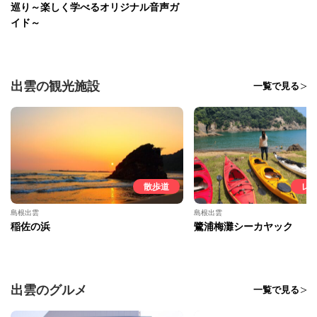
巡り～楽しく学べるオリジナル音声ガ
イド～
出雲の観光施設
一覧で見る
散歩道
レ
島根出雲
島根出雲
稲佐の浜
鷺浦梅灘シーカヤック
出雲のグルメ
一覧で見る