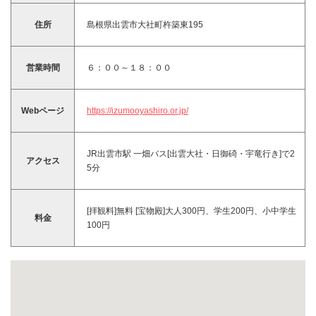
住所
島根県出雲市大社町杵築東195
営業時間
６：００～１８：００
Webページ
https://izumooyashiro.or.jp/
JR出雲市駅 一畑バス[出雲大社・日御碕・宇竜行き]で2
アクセス
5分
[拝観料]無料 [宝物殿]大人300円、学生200円、小中学生
料金
100円