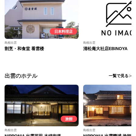
日本料理店
島根出雲
島根出雲
割烹・和食堂 看雲楼
清松庵大社店EBINOYA
出雲のホテル
一覧で見る
旅館
島根出雲
島根出雲
NIPPONIA 出雲平田 木綿街道
NIPPONIA 出雲鷺浦 漁師町