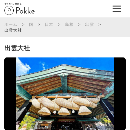
その旅に、物語を。
ホーム
>
国
>
日本
>
島根
>
出雲
>
出雲大社
出雲大社