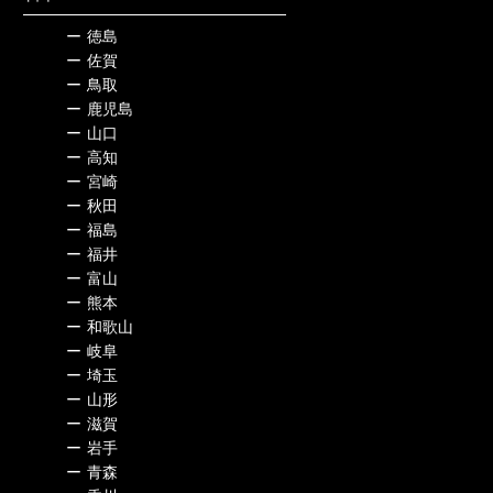
ー
徳島
ー
佐賀
ー
鳥取
ー
鹿児島
ー
山口
ー
高知
ー
宮崎
ー
秋田
ー
福島
ー
福井
ー
富山
ー
熊本
ー
和歌山
ー
岐阜
ー
埼玉
ー
山形
ー
滋賀
ー
岩手
ー
青森