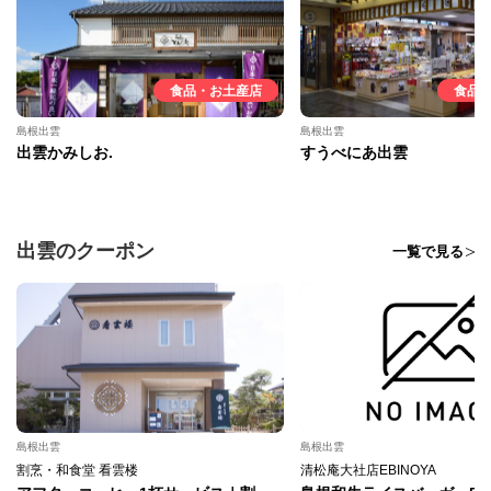
食品・お土産店
食品
島根出雲
島根出雲
出雲かみしお.
すうべにあ出雲
出雲のクーポン
一覧で見る
島根出雲
島根出雲
割烹・和食堂 看雲楼
清松庵大社店EBINOYA