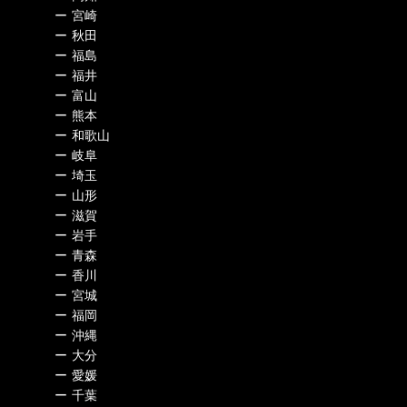
ー
宮崎
ー
秋田
ー
福島
ー
福井
ー
富山
ー
熊本
ー
和歌山
ー
岐阜
ー
埼玉
ー
山形
ー
滋賀
ー
岩手
ー
青森
ー
香川
ー
宮城
ー
福岡
ー
沖縄
ー
大分
ー
愛媛
ー
千葉