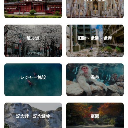
散歩道
旧跡・遺跡・遺産
レジャー施設
温泉
記念碑・記念建物
庭園