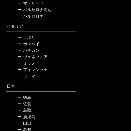
ー
マドリード
ー
バルセロナ周辺
ー
バルセロナ
イタリア
ー
ナポリ
ー
ポンペイ
ー
バチカン
ー
ヴェネツィア
ー
ミラノ
ー
フィレンツェ
ー
ローマ
日本
ー
徳島
ー
佐賀
ー
鳥取
ー
鹿児島
ー
山口
ー
高知