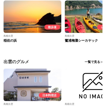
散歩道
レ
島根出雲
島根出雲
稲佐の浜
鷺浦梅灘シーカヤック
出雲のグルメ
一覧で見る
日本料理店
島根出雲
島根出雲