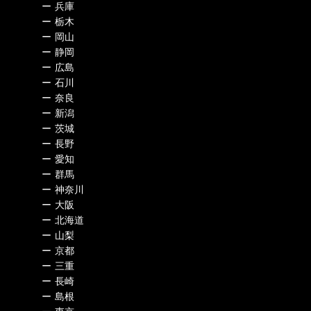
ー
兵庫
ー
栃木
ー
岡山
ー
静岡
ー
広島
ー
石川
ー
奈良
ー
新潟
ー
茨城
ー
長野
ー
愛知
ー
群馬
ー
神奈川
ー
大阪
ー
北海道
ー
山梨
ー
京都
ー
三重
ー
長崎
ー
島根