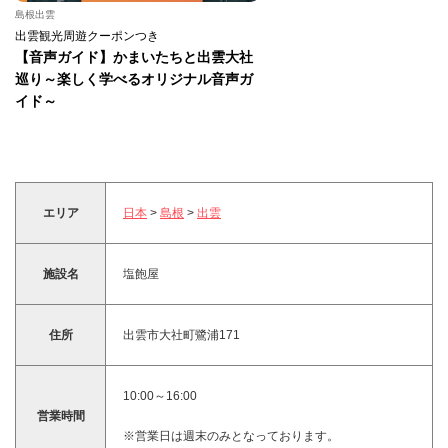
島根出雲
出雲観光周遊クーポンつき
【音声ガイド】かまいたちと出雲大社
巡り～楽しく学べるオリジナル音声ガ
イド～
エリア
日本
>
島根
>
出雲
施設名
塩飽屋
住所
出雲市大社町鷺浦171
10:00～16:00
営業時間
※営業日は週末のみとなっております。