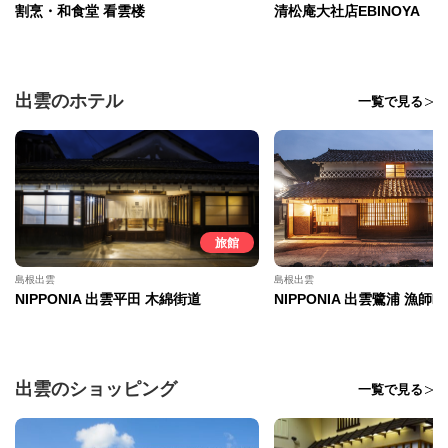
割烹・和食堂 看雲楼
清松庵大社店EBINOYA
出雲のホテル
一覧で見る
旅館
島根出雲
島根出雲
NIPPONIA 出雲平田 木綿街道
NIPPONIA 出雲鷺浦 漁師町
出雲のショッピング
一覧で見る