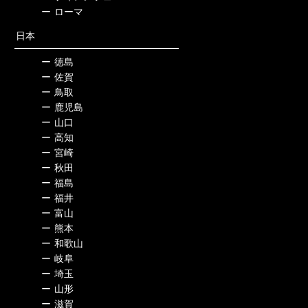
ー
ローマ
日本
ー
徳島
ー
佐賀
ー
鳥取
ー
鹿児島
ー
山口
ー
高知
ー
宮崎
ー
秋田
ー
福島
ー
福井
ー
富山
ー
熊本
ー
和歌山
ー
岐阜
ー
埼玉
ー
山形
ー
滋賀