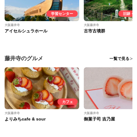
学習センター
旧跡・
大阪藤井寺
大阪藤井寺
アイセルシュラホール
古市古墳群
藤井寺のグルメ
一覧で見る
カフェ
大阪藤井寺
大阪藤井寺
よりみちcafe & sour
御菓子司 吉乃屋