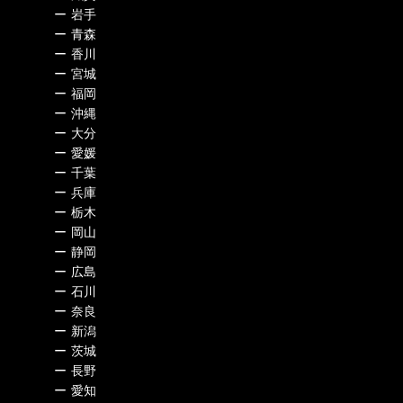
ー
岩手
ー
青森
ー
香川
ー
宮城
ー
福岡
ー
沖縄
ー
大分
ー
愛媛
ー
千葉
ー
兵庫
ー
栃木
ー
岡山
ー
静岡
ー
広島
ー
石川
ー
奈良
ー
新潟
ー
茨城
ー
長野
ー
愛知