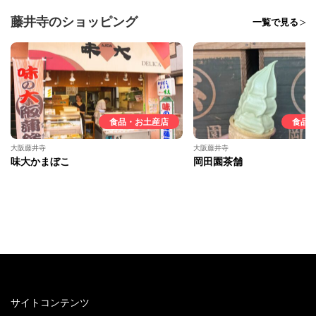
藤井寺のショッピング
一覧で見る
食品・お土産店
食品
大阪藤井寺
大阪藤井寺
味大かまぼこ
岡田園茶舗
サイトコンテンツ