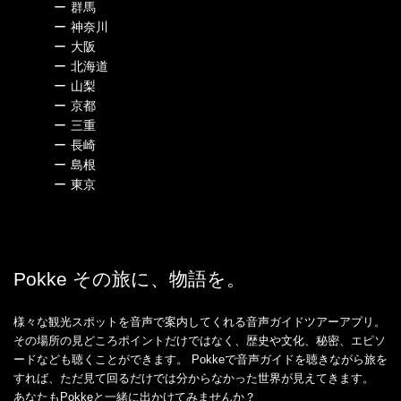
ー
群馬
ー
神奈川
ー
大阪
ー
北海道
ー
山梨
ー
京都
ー
三重
ー
長崎
ー
島根
ー
東京
Pokke その旅に、物語を。
様々な観光スポットを音声で案内してくれる音声ガイドツアーアプリ。
その場所の見どころポイントだけではなく、歴史や文化、秘密、エピソ
ードなども聴くことができます。 Pokkeで音声ガイドを聴きながら旅を
すれば、ただ見て回るだけでは分からなかった世界が見えてきます。
あなたもPokkeと一緒に出かけてみませんか？