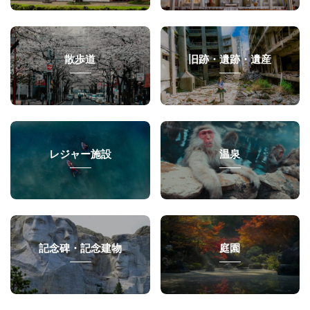
散歩道
旧跡・遺跡・遺産
レジャー施設
温泉
記念碑・記念建物
庭園