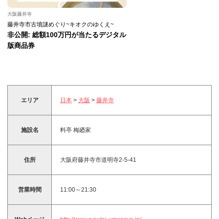
大阪藤井寺
藤井寺市古墳謎めぐり~キオクのゆくえ~
非公開: 総額100万円が当たるデジタル
版商品券
エリア
日本
>
大阪
>
藤井寺
施設名
料亭 梅廼家
住所
大阪府藤井寺市道明寺2-5-41
営業時間
11:00～21:30