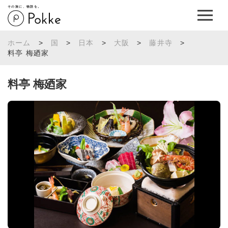
その旅に、物語を。
ホーム
>
国
>
日本
>
大阪
>
藤井寺
>
料亭 梅廼家
料亭 梅廼家