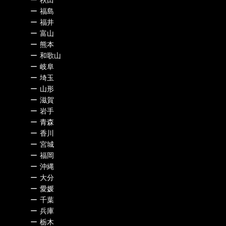
ー
福島
ー
福井
ー
富山
ー
熊本
ー
和歌山
ー
岐阜
ー
埼玉
ー
山形
ー
滋賀
ー
岩手
ー
青森
ー
香川
ー
宮城
ー
福岡
ー
沖縄
ー
大分
ー
愛媛
ー
千葉
ー
兵庫
ー
栃木