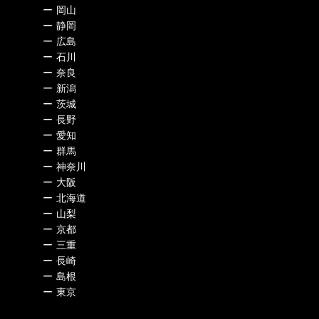
ー
岡山
ー
静岡
ー
広島
ー
石川
ー
奈良
ー
新潟
ー
茨城
ー
長野
ー
愛知
ー
群馬
ー
神奈川
ー
大阪
ー
北海道
ー
山梨
ー
京都
ー
三重
ー
長崎
ー
島根
ー
東京