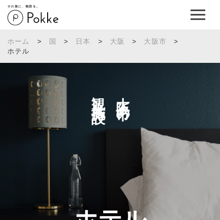
その旅に、物語を。
ホーム
>
国
>
日本
>
大阪
>
大阪市
>
ホテル
観光施設へ
大阪市の
ホテル