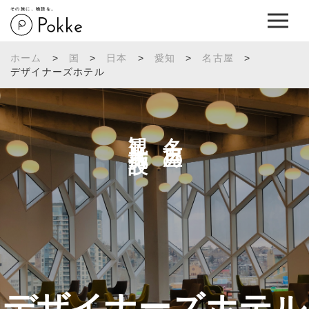
その旅に、物語を。
ホーム
>
国
>
日本
>
愛知
>
名古屋
>
デザイナーズホテル
観光施設へ
名古屋の
デザイナーズホテル