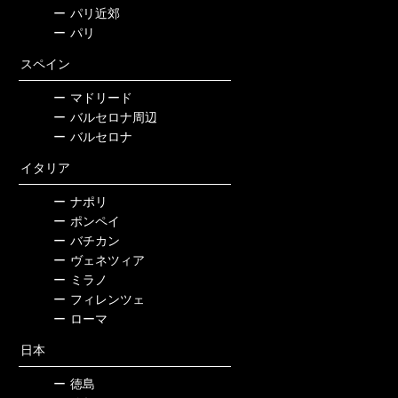
ー
パリ近郊
ー
パリ
スペイン
ー
マドリード
ー
バルセロナ周辺
ー
バルセロナ
イタリア
ー
ナポリ
ー
ポンペイ
ー
バチカン
ー
ヴェネツィア
ー
ミラノ
ー
フィレンツェ
ー
ローマ
日本
ー
徳島