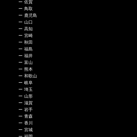
ー
佐賀
ー
鳥取
ー
鹿児島
ー
山口
ー
高知
ー
宮崎
ー
秋田
ー
福島
ー
福井
ー
富山
ー
熊本
ー
和歌山
ー
岐阜
ー
埼玉
ー
山形
ー
滋賀
ー
岩手
ー
青森
ー
香川
ー
宮城
ー
福岡