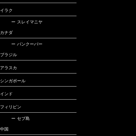
イラク
ー
スレイマニヤ
カナダ
ー
バンクーバー
ブラジル
アラスカ
シンガポール
インド
フィリピン
ー
セブ島
中国