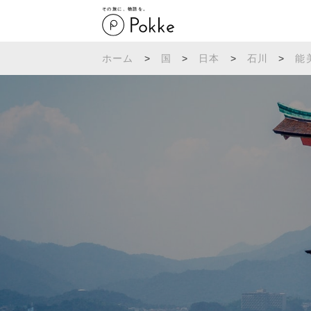
その旅に、物語を。
ホーム
>
国
>
日本
>
石川
>
能