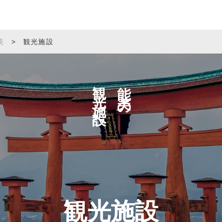
美
>
観光施設
観光施設へ
能美の
観光施設