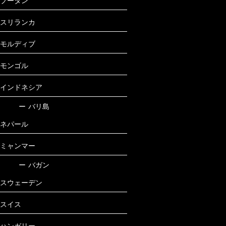
ブータン
スリランカ
モルディブ
モンゴル
インドネシア
ー
バリ島
ネパール
ミャンマー
ー
バガン
スウェーデン
スイス
ハンガリー