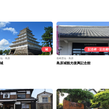
城
記念碑・記念建
雲仙・島原
長崎雲仙・島原
城
島原城観光復興記念館