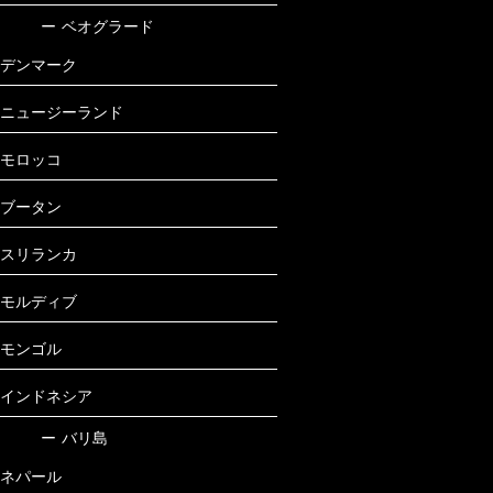
ー
ベオグラード
デンマーク
ニュージーランド
モロッコ
ブータン
スリランカ
モルディブ
モンゴル
インドネシア
ー
バリ島
ネパール