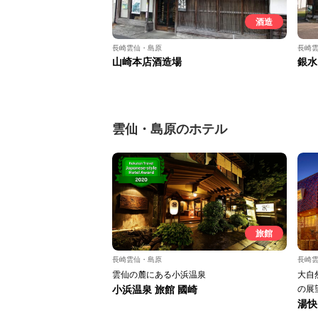
酒造
長崎雲仙・島原
長崎
山崎本店酒造場
銀水
雲仙・島原のホテル
旅館
長崎雲仙・島原
長崎
雲仙の麓にある小浜温泉
大自
小浜温泉 旅館 國崎
の展
湯快