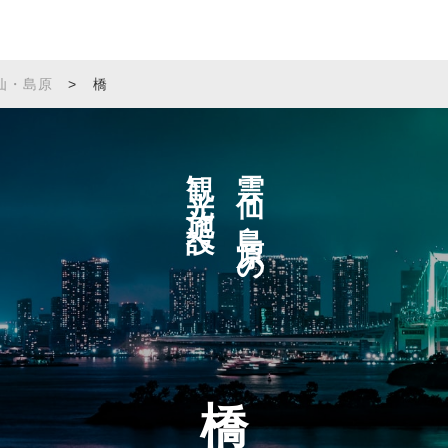
仙・島原
>
橋
観光施設へ
雲仙・島原の
橋