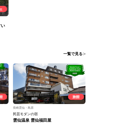
ェ
すい
一覧で見る
館
旅館
長崎雲仙・島原
民芸モダンの宿
雲仙温泉 雲仙福田屋