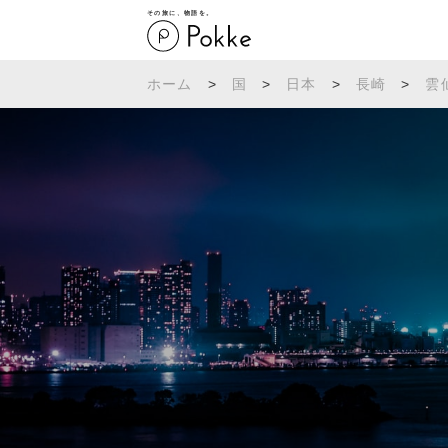
その旅に、物語を。
ホーム
>
国
>
日本
>
長崎
>
雲