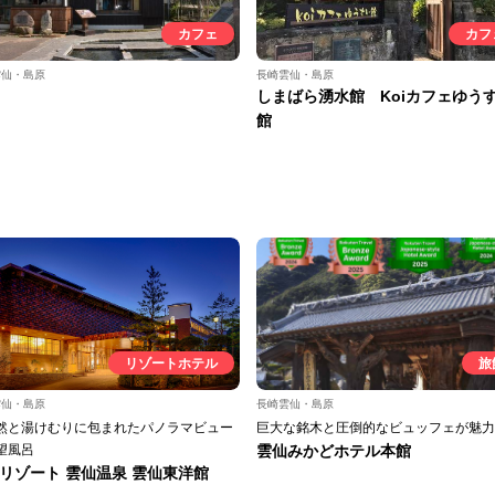
カフェ
カフ
雲仙・島原
長崎雲仙・島原
しまばら湧水館 Koiカフェゆう
館
リゾートホテル
旅
雲仙・島原
長崎雲仙・島原
然と湯けむりに包まれたパノラマビュー
巨大な銘木と圧倒的なビュッフェが魅力
望風呂
雲仙みかどホテル本館
リゾート 雲仙温泉 雲仙東洋館