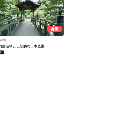
庭園
川横浜
的建造物と伝統的な日本庭園
園