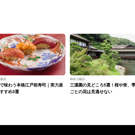
川横浜
神奈川横浜
で味わう本格江戸前寿司｜実力派
三溪園の見どころ5選！桜や蛍、
すすめ3選
ごとの花は見逃せない