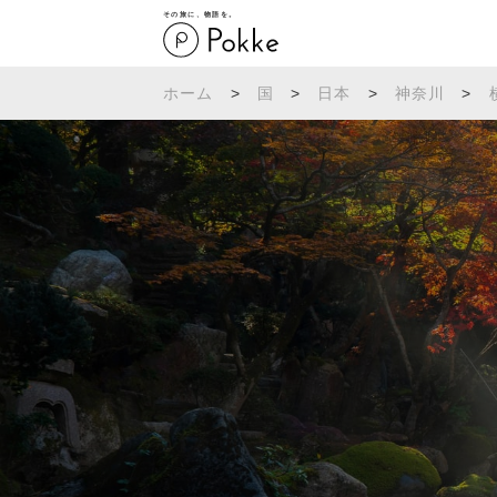
その旅に、物語を。
ホーム
>
国
>
日本
>
神奈川
>