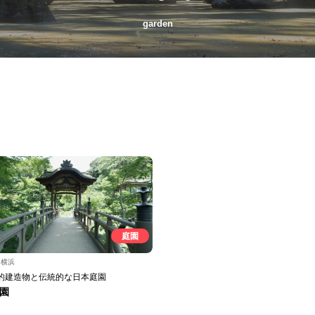
garden
庭園
川横浜
的建造物と伝統的な日本庭園
園