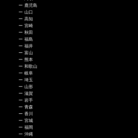
ー
鹿児島
ー
山口
ー
高知
ー
宮崎
ー
秋田
ー
福島
ー
福井
ー
富山
ー
熊本
ー
和歌山
ー
岐阜
ー
埼玉
ー
山形
ー
滋賀
ー
岩手
ー
青森
ー
香川
ー
宮城
ー
福岡
ー
沖縄