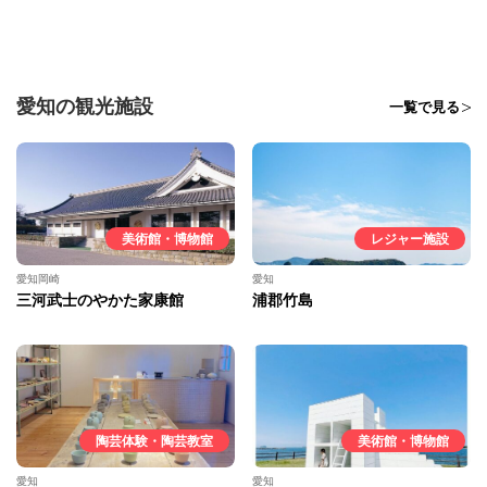
愛知の観光施設
一覧で見る
美術館・博物館
レジャー施設
愛知岡崎
愛知
三河武士のやかた家康館
浦郡竹島
陶芸体験・陶芸教室
美術館・博物館
愛知
愛知