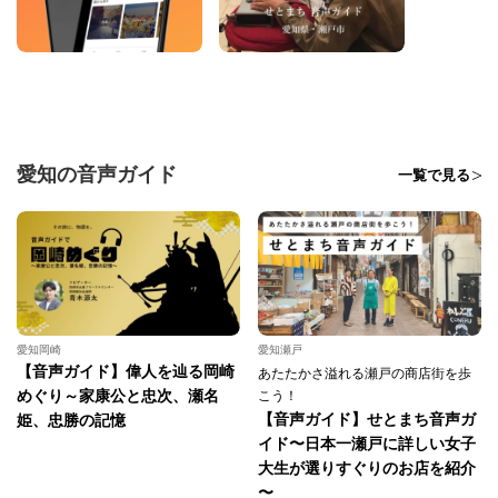
愛知の音声ガイド
一覧で見る
愛知岡崎
愛知瀬戸
【音声ガイド】偉人を辿る岡崎
あたたかさ溢れる瀬戸の商店街を歩
めぐり～家康公と忠次、瀬名
こう！
【音声ガイド】せとまち音声ガ
姫、忠勝の記憶
イド〜日本一瀬戸に詳しい女子
大生が選りすぐりのお店を紹介
〜