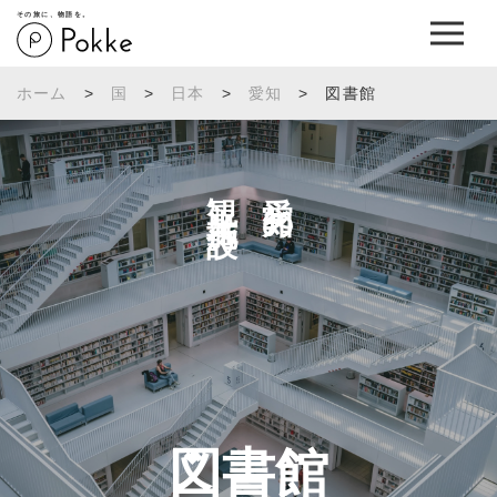
その旅に、物語を。
ホーム
>
国
>
日本
>
愛知
>
図書館
観光施設へ
愛知の
図書館