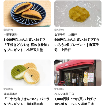
愛知岡崎
愛知岡崎
小野玉川堂
御菓子司 上田軒
1,000円以上のお買い上げで
500円以上のお買い上げで芋う
「手焼きどらやき 薪炊き粒餡」
いろう1個プレゼント｜御菓子
をプレゼント｜小野玉川堂
司 上田軒
愛知岡崎
愛知岡崎
備前屋本店
ベルン洋菓子店
「二十七曲りせんべい」バニラ
1,000円以上のお買い上げで
をプレゼント｜備前屋本店
10%引き｜ベルン洋菓子店