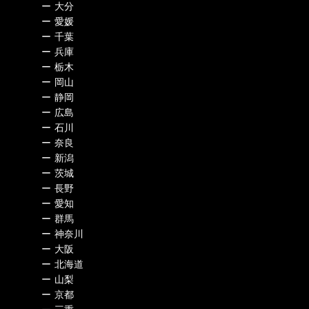
ー
大分
ー
愛媛
ー
千葉
ー
兵庫
ー
栃木
ー
岡山
ー
静岡
ー
広島
ー
石川
ー
奈良
ー
新潟
ー
茨城
ー
長野
ー
愛知
ー
群馬
ー
神奈川
ー
大阪
ー
北海道
ー
山梨
ー
京都