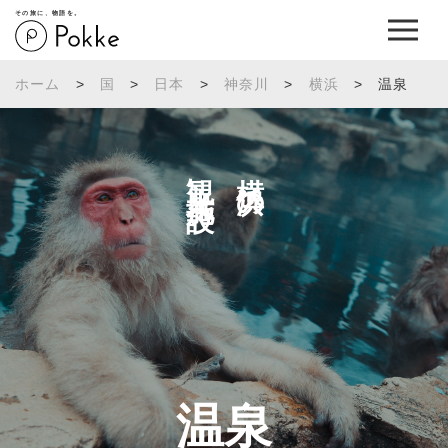
その旅に、物語を。
ホーム
>
国
>
日本
>
神奈川
>
横浜
>
温泉
観光施設へ
横浜の
温泉