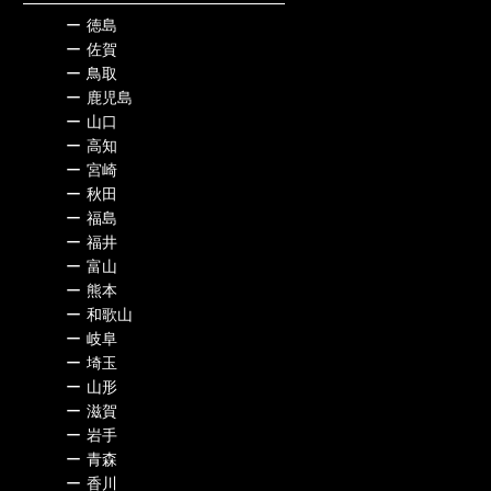
ー
徳島
ー
佐賀
ー
鳥取
ー
鹿児島
ー
山口
ー
高知
ー
宮崎
ー
秋田
ー
福島
ー
福井
ー
富山
ー
熊本
ー
和歌山
ー
岐阜
ー
埼玉
ー
山形
ー
滋賀
ー
岩手
ー
青森
ー
香川