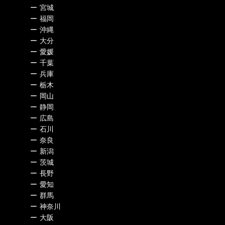
ー
宮城
ー
福岡
ー
沖縄
ー
大分
ー
愛媛
ー
千葉
ー
兵庫
ー
栃木
ー
岡山
ー
静岡
ー
広島
ー
石川
ー
奈良
ー
新潟
ー
茨城
ー
長野
ー
愛知
ー
群馬
ー
神奈川
ー
大阪