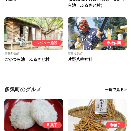
ら池 ふるさと村）
レジャー施設
寺社仏閣
三重多気町
三重多気町
ごかつら池 ふるさと村
片野八柱神社
多気町のグルメ
一覧で見る
和菓子
和菓子