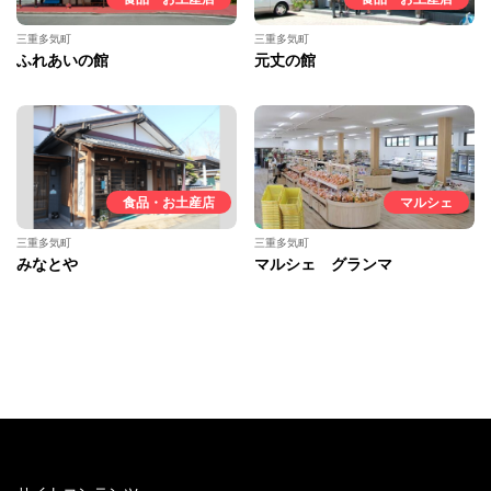
三重多気町
三重多気町
ふれあいの館
元丈の館
食品・お土産店
マルシェ
三重多気町
三重多気町
みなとや
マルシェ グランマ