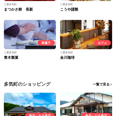
三重多気町
三重多気町
まつかさ餅 長新
こうや謹製
和菓子
カフェ
三重多気町
三重多気町
青木製菓
金川珈琲
多気町のショッピング
一覧で見る
食品・お土産店
食品・お土産店