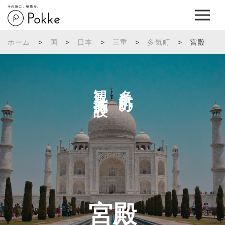
その旅に、物語を。
ホーム
>
国
>
日本
>
三重
>
多気町
>
宮殿
観光施設へ
多気町の
宮殿