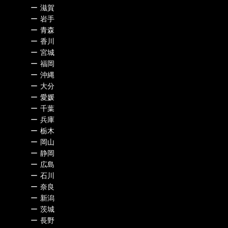
ー
滋賀
ー
岩手
ー
青森
ー
香川
ー
宮城
ー
福岡
ー
沖縄
ー
大分
ー
愛媛
ー
千葉
ー
兵庫
ー
栃木
ー
岡山
ー
静岡
ー
広島
ー
石川
ー
奈良
ー
新潟
ー
茨城
ー
長野