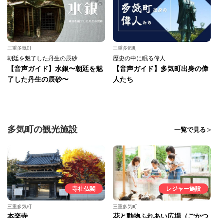
三重多気町
三重多気町
朝廷を魅了した丹生の辰砂
歴史の中に眠る偉人
【音声ガイド】水銀〜朝廷を魅
【音声ガイド】多気町出身の偉
了した丹生の辰砂〜
人たち
多気町の観光施設
一覧で見る
寺社仏閣
レジャー施設
三重多気町
三重多気町
本楽寺
花と動物ふれあい広場（ごかつ