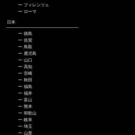
ー
フィレンツェ
ー
ローマ
日本
ー
徳島
ー
佐賀
ー
鳥取
ー
鹿児島
ー
山口
ー
高知
ー
宮崎
ー
秋田
ー
福島
ー
福井
ー
富山
ー
熊本
ー
和歌山
ー
岐阜
ー
埼玉
ー
山形