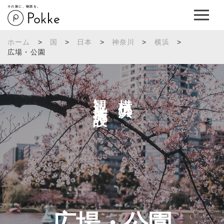
その旅に、物語を。
ホーム
>
国
>
日本
>
神奈川
>
横浜
>
広場・公園
観光施設へ
横浜の
広場・公園