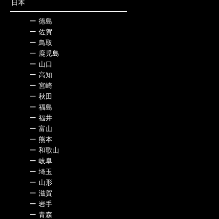
日本
ー
徳島
ー
佐賀
ー
鳥取
ー
鹿児島
ー
山口
ー
高知
ー
宮崎
ー
秋田
ー
福島
ー
福井
ー
富山
ー
熊本
ー
和歌山
ー
岐阜
ー
埼玉
ー
山形
ー
滋賀
ー
岩手
ー
青森