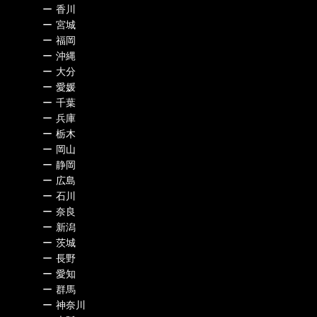
ー
香川
ー
宮城
ー
福岡
ー
沖縄
ー
大分
ー
愛媛
ー
千葉
ー
兵庫
ー
栃木
ー
岡山
ー
静岡
ー
広島
ー
石川
ー
奈良
ー
新潟
ー
茨城
ー
長野
ー
愛知
ー
群馬
ー
神奈川