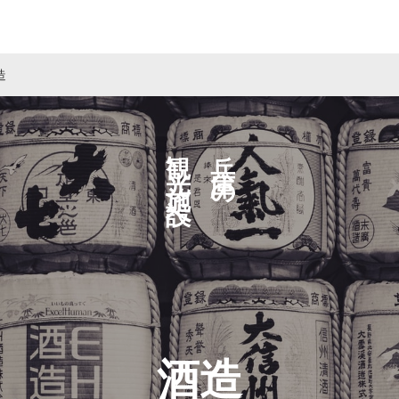
造
観光施設へ
兵庫の
酒造