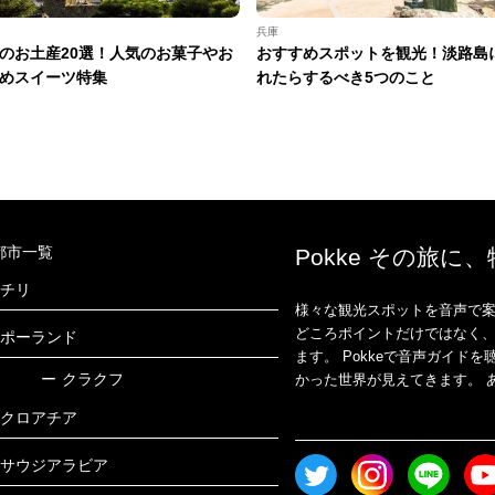
兵庫
のお土産20選！人気のお菓子やお
おすすめスポットを観光！淡路島
めスイーツ特集
れたらするべき5つのこと
都市一覧
Pokke その旅に
チリ
様々な観光スポットを音声で案
どころポイントだけではなく
ポーランド
ます。 Pokkeで音声ガイ
ー
クラクフ
かった世界が見えてきます。 あ
クロアチア
サウジアラビア