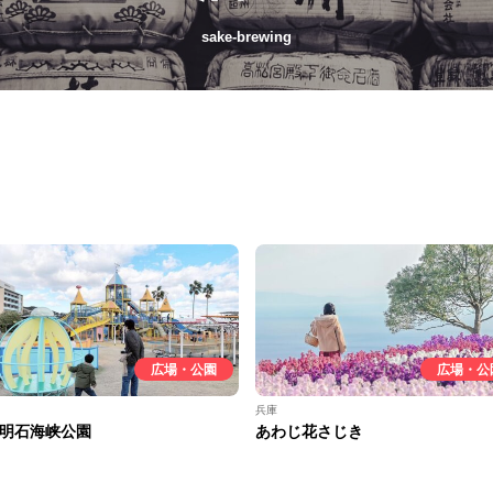
sake-brewing
広場・公園
広場・公
兵庫
明石海峡公園
あわじ花さじき