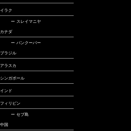
イラク
ー
スレイマニヤ
カナダ
ー
バンクーバー
ブラジル
アラスカ
シンガポール
インド
フィリピン
ー
セブ島
中国