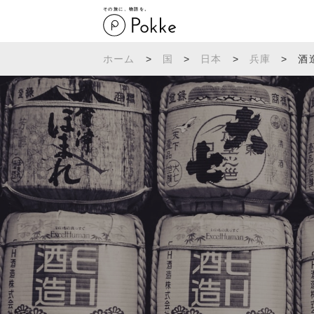
その旅に、物語を。
ホーム
>
国
>
日本
>
兵庫
>
酒