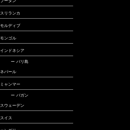
ブータン
スリランカ
モルディブ
モンゴル
インドネシア
ー
バリ島
ネパール
ミャンマー
ー
バガン
スウェーデン
スイス