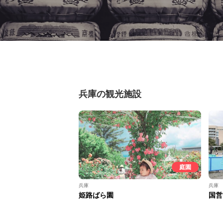
兵庫の観光施設
庭園
兵庫
兵庫
姫路ばら園
国営