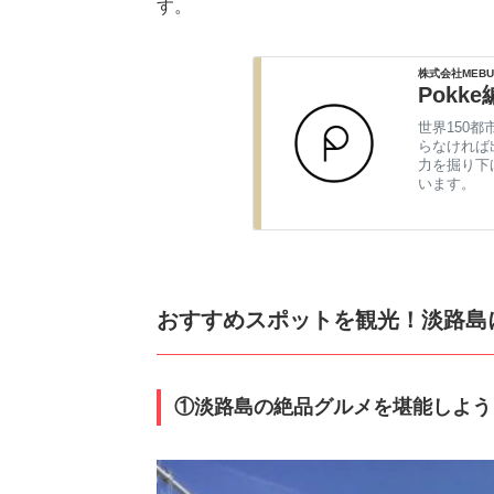
す。
株式会社MEBU
Pokk
世界150都
らなければ
力を掘り下
います。
おすすめスポットを観光！淡路島
①淡路島の絶品グルメを堪能しよう