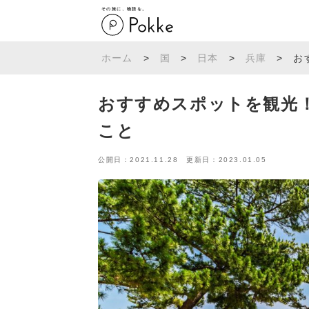
その旅に、物語を。
ホーム
>
国
>
日本
>
兵庫
>
お
おすすめスポットを観光
こと
公開日：2021.11.28 更新日：2023.01.05