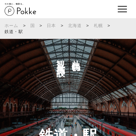
その旅に、物語を。
ホーム
>
国
>
日本
>
北海道
>
札幌
>
鉄道・駅
観光施設へ
札幌の
鉄道・駅