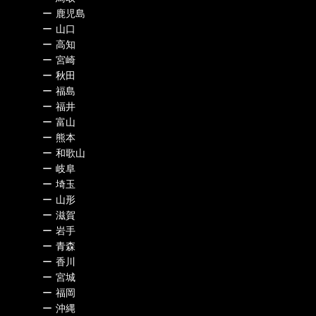
ー
鹿児島
ー
山口
ー
高知
ー
宮崎
ー
秋田
ー
福島
ー
福井
ー
富山
ー
熊本
ー
和歌山
ー
岐阜
ー
埼玉
ー
山形
ー
滋賀
ー
岩手
ー
青森
ー
香川
ー
宮城
ー
福岡
ー
沖縄