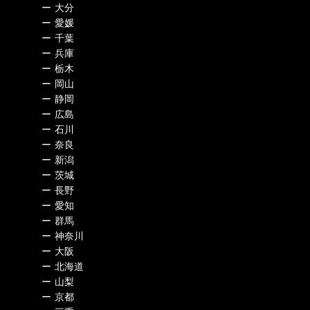
ー
大分
ー
愛媛
ー
千葉
ー
兵庫
ー
栃木
ー
岡山
ー
静岡
ー
広島
ー
石川
ー
奈良
ー
新潟
ー
茨城
ー
長野
ー
愛知
ー
群馬
ー
神奈川
ー
大阪
ー
北海道
ー
山梨
ー
京都