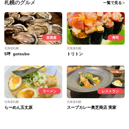
札幌のグルメ
一覧で見る
居酒屋
寿司
北海道札幌
北海道札幌
5坪 gotsubo
トリトン
ラーメン
レストラン
北海道札幌
北海道札幌
らーめん五丈原
スープカレー奥芝商店 実家