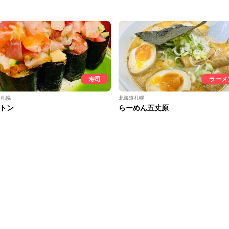
寿司
ラーメ
道札幌
北海道札幌
トン
らーめん五丈原