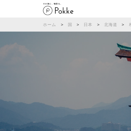
その旅に、物語を。
ホーム
>
国
>
日本
>
北海道
>