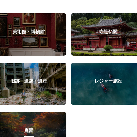
美術館・博物館
寺社仏閣
旧跡・遺跡・遺産
レジャー施設
庭園