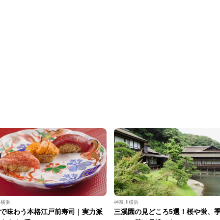
川横浜
神奈川横浜
で味わう本格江戸前寿司｜実力派
三溪園の見どころ5選！桜や蛍、