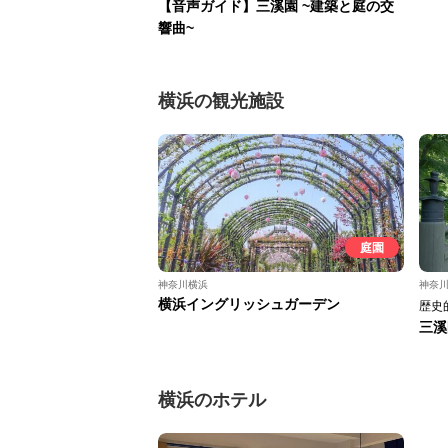
【音声ガイド】三溪園 ~建築と庭の交
響曲~
横浜の観光施設
庭園
神奈川横浜
神奈
横浜イングリッシュガーデン
歴史
三溪
横浜のホテル