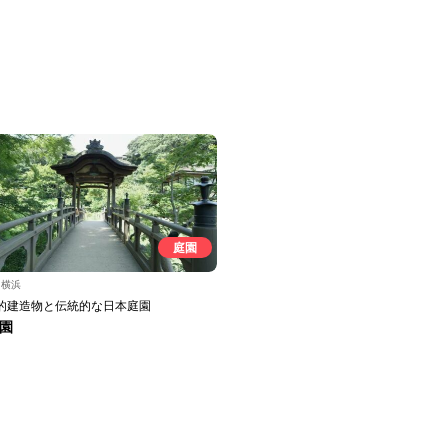
庭園
川横浜
的建造物と伝統的な日本庭園
園