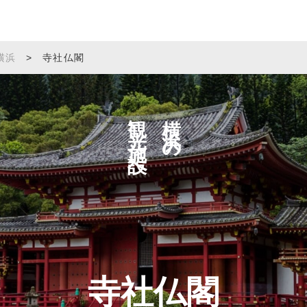
横浜
>
寺社仏閣
観光施設へ
横浜の
寺社仏閣