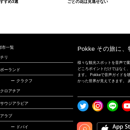
すすめ3選
ごとの花は見逃せない
都市一覧
Pokke その旅に
チリ
様々な観光スポットを音声で案
どころポイントだけではなく
ポーランド
ます。 Pokkeで音声ガイ
ー
クラクフ
かった世界が見えてきます。 あ
クロアチア
サウジアラビア
アラブ
ー
ドバイ