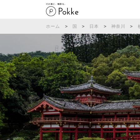
その旅に、物語を。
ホーム
>
国
>
日本
>
神奈川
>