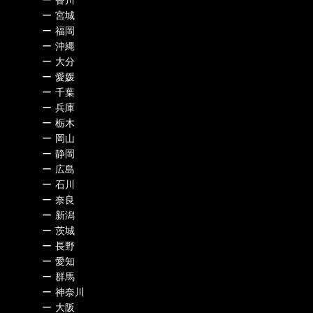
ー
香川
ー
宮城
ー
福岡
ー
沖縄
ー
大分
ー
愛媛
ー
千葉
ー
兵庫
ー
栃木
ー
岡山
ー
静岡
ー
広島
ー
石川
ー
奈良
ー
新潟
ー
茨城
ー
長野
ー
愛知
ー
群馬
ー
神奈川
ー
大阪