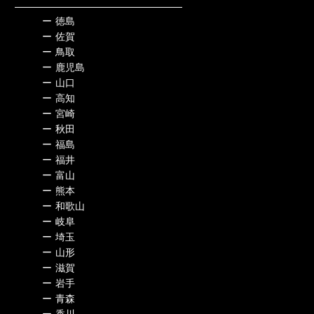
ー
徳島
ー
佐賀
ー
鳥取
ー
鹿児島
ー
山口
ー
高知
ー
宮崎
ー
秋田
ー
福島
ー
福井
ー
富山
ー
熊本
ー
和歌山
ー
岐阜
ー
埼玉
ー
山形
ー
滋賀
ー
岩手
ー
青森