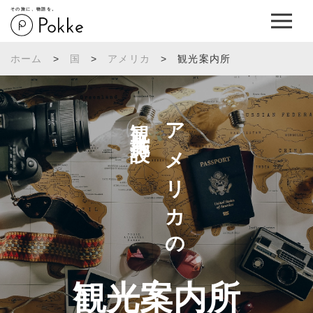
その旅に、物語を。
ホーム
>
国
>
アメリカ
>
観光案内所
観光施設へ
アメリカの
観光案内所