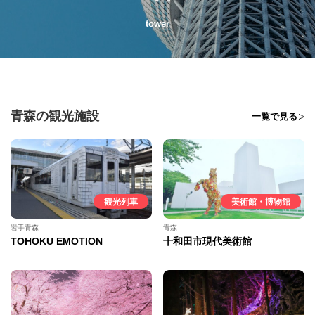
tower
青森の観光施設
一覧で見る
観光列車
美術館・博物館
岩手青森
青森
TOHOKU EMOTION
十和田市現代美術館