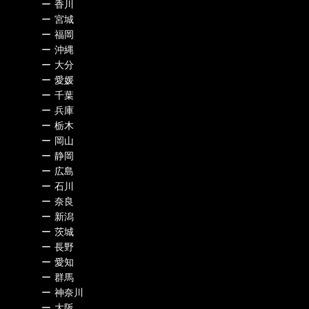
ー
香川
ー
宮城
ー
福岡
ー
沖縄
ー
大分
ー
愛媛
ー
千葉
ー
兵庫
ー
栃木
ー
岡山
ー
静岡
ー
広島
ー
石川
ー
奈良
ー
新潟
ー
茨城
ー
長野
ー
愛知
ー
群馬
ー
神奈川
ー
大阪