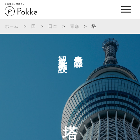
その旅に、物語を。
ホーム
>
国
>
日本
>
青森
>
塔
観光施設へ
青森の
塔