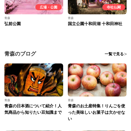
広場・公園
寺社仏閣
青森
青森
弘前公園
国立公園十和田湖 十和田神社
青森のブログ
一覧で見る
青森
青森
青森の日本酒について紹介！人
青森のお土産特集！りんごを使
気商品から知りたい豆知識まで
った美味しいお菓子は欠かせな
い