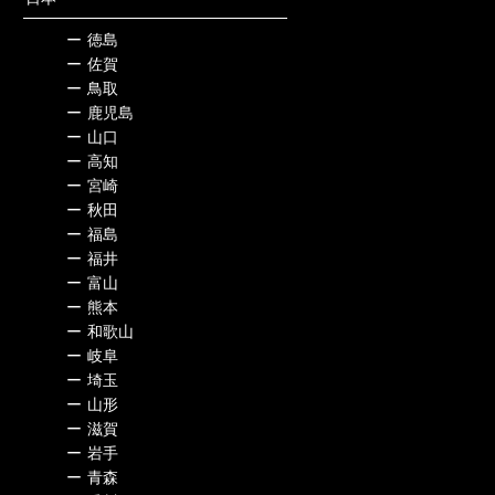
ー
徳島
ー
佐賀
ー
鳥取
ー
鹿児島
ー
山口
ー
高知
ー
宮崎
ー
秋田
ー
福島
ー
福井
ー
富山
ー
熊本
ー
和歌山
ー
岐阜
ー
埼玉
ー
山形
ー
滋賀
ー
岩手
ー
青森