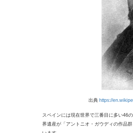
出典
https://en.wik
スペインには現在世界で三番目に多い46
界遺産が「アントニオ・ガウディの作品群
います。