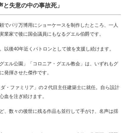
名声と失意の中の事故死」
コピ
tps://jp.pokke.in/blog/7233
頼でパリ万博用にショーケースを制作したところ、一人
実業家で後に国会議員にもなるグエル伯爵です。
。以後40年近くパトロンとして彼を支援し続けます。
グエル公園」「コロニア・グエル教会」は、いずれもグ
に発揮させた傑作です。
グラダ・ファミリア」の２代目主任建築士に就任。自ら設計
心血を注ぎ続けます。
ど、数々の後世に残る作品も並行して手がけ、名声は揺