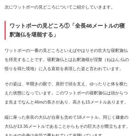
次にワットポーの見どころについてご紹介していきます。
ワットポーの見どころ①「全長46メートルの寝
釈迦仏を堪能する」
ワットポーの一番の見どころといえばやはりその壮大な寝釈迦仏
を拝見することです。寝釈迦仏とはお釈迦様が涅槃（ねはん:仏の
悟りを得た境地）に入る直前を表現した姿と言われています。
その姿は、半開きの眼で、肩肘で頭を支え、ゆったりと体を横た
えた状態になっています。このワットポーの寝釈迦仏は頭からつ
ま先までなんと46mの長さがあり、高さも15メートルあります。
縦に座った奈良の大仏が台座も含めて18メートル、同じく鎌倉の
大仏が13.35メートルであることからもその巨大さが際立ちます。
またその全身は金箔で覆われていて光輝いています。