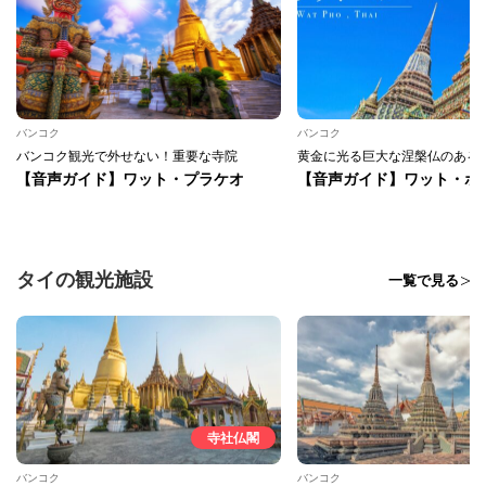
バンコク
バンコク
バンコク観光で外せない！重要な寺院
黄金に光る巨大な涅槃仏のある
【音声ガイド】ワット・プラケオ
【音声ガイド】ワット・ポ
タイの観光施設
一覧で見る
寺社仏閣
バンコク
バンコク