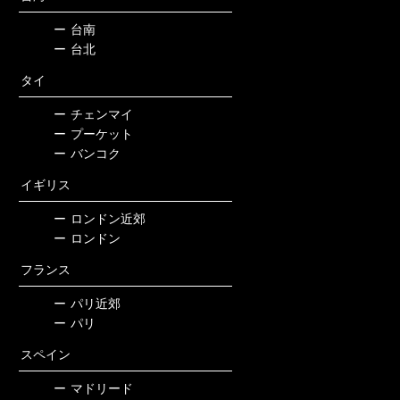
ー
台南
ー
台北
タイ
ー
チェンマイ
ー
プーケット
ー
バンコク
イギリス
ー
ロンドン近郊
ー
ロンドン
フランス
ー
パリ近郊
ー
パリ
スペイン
ー
マドリード