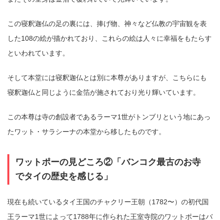
この寝釈迦仏の足の裏には、捧げ物、神々など仏教の宇宙観を表
した108の絵が描かれており、これらの絵は人々に幸福をもたらす
といわれています。
そして本堂には寝釈迦仏とは別に本尊がありますが、こちらにも
寝釈迦仏と同じように金箔が施されており光り輝いています。
この本尊は寺の創設者であるラーマ1世がトンブリという地にあっ
たワット・サラシーナの本堂から移したものです。
ワットポーの見どころ②「バンコク最古のお寺
でタイの歴史を感じる」
現在も続いているタイ王国のチャクリー王朝（1782〜）の初代国
王ラーマ1世によって1788年に作られた王室寺院のワットポーはバ