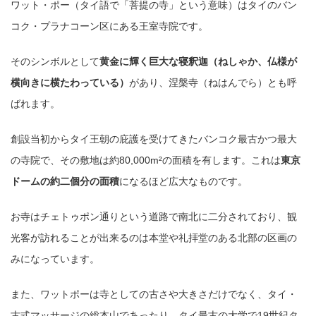
ワット・ポー（タイ語で「菩提の寺」という意味）はタイのバン
コク・プラナコーン区にある王室寺院です。
そのシンボルとして
黄金に輝く巨大な寝釈迦（ねしゃか、仏様が
横向きに横たわっている）
があり、涅槃寺（ねはんでら）とも呼
ばれます。
創設当初からタイ王朝の庇護を受けてきたバンコク最古かつ最大
の寺院で、その敷地は約80,000m²の面積を有します。これは
東京
ドームの約二個分の面積
になるほど広大なものです。
お寺はチェトゥポン通りという道路で南北に二分されており、観
光客が訪れることが出来るのは本堂や礼拝堂のある北部の区画の
みになっています。
また、ワットポーは寺としての古さや大きさだけでなく、タイ・
古式マッサージの総本山であったり、タイ最古の大学で19世紀タ