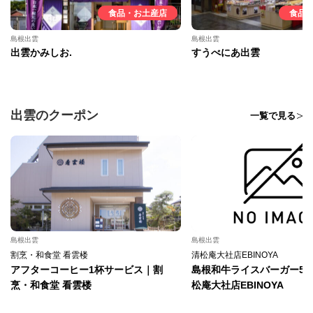
食品・お土産店
食品
島根出雲
島根出雲
出雲かみしお.
すうべにあ出雲
出雲のクーポン
一覧で見る
島根出雲
島根出雲
割烹・和食堂 看雲楼
清松庵大社店EBINOYA
アフターコーヒー1杯サービス｜割
島根和牛ライスバーガー50
烹・和食堂 看雲楼
松庵大社店EBINOYA