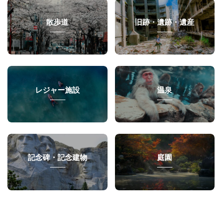
散歩道
旧跡・遺跡・遺産
レジャー施設
温泉
記念碑・記念建物
庭園