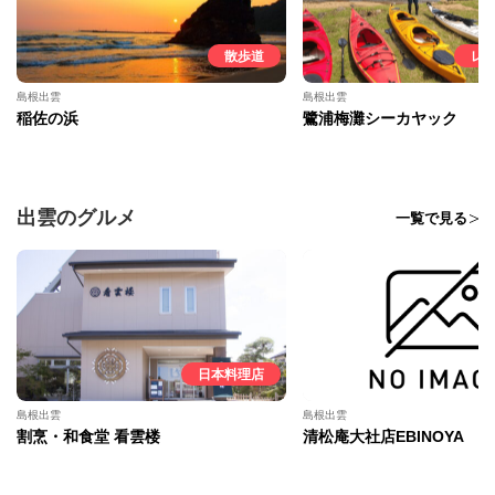
散歩道
レ
島根出雲
島根出雲
稲佐の浜
鷺浦梅灘シーカヤック
出雲のグルメ
一覧で見る
日本料理店
島根出雲
島根出雲
割烹・和食堂 看雲楼
清松庵大社店EBINOYA