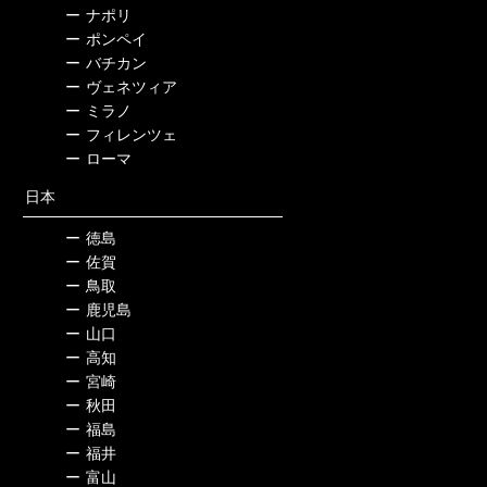
ー
ナポリ
ー
ポンペイ
ー
バチカン
ー
ヴェネツィア
ー
ミラノ
ー
フィレンツェ
ー
ローマ
日本
ー
徳島
ー
佐賀
ー
鳥取
ー
鹿児島
ー
山口
ー
高知
ー
宮崎
ー
秋田
ー
福島
ー
福井
ー
富山