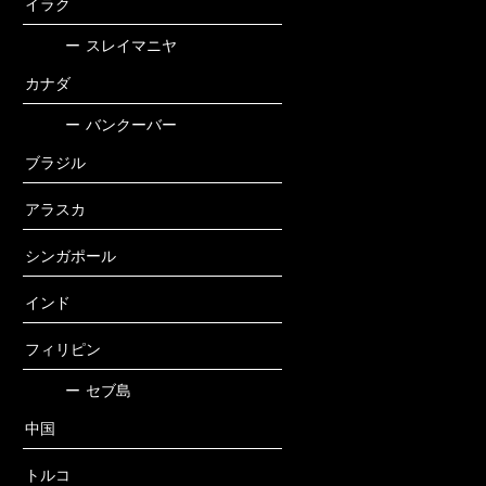
イラク
ー
スレイマニヤ
カナダ
ー
バンクーバー
ブラジル
アラスカ
シンガポール
インド
フィリピン
ー
セブ島
中国
トルコ