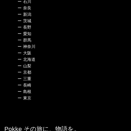
ー
石川
ー
奈良
ー
新潟
ー
茨城
ー
長野
ー
愛知
ー
群馬
ー
神奈川
ー
大阪
ー
北海道
ー
山梨
ー
京都
ー
三重
ー
長崎
ー
島根
ー
東京
Pokke その旅に、物語を。