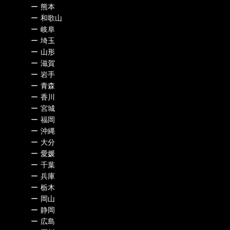
ー
熊本
ー
和歌山
ー
岐阜
ー
埼玉
ー
山形
ー
滋賀
ー
岩手
ー
青森
ー
香川
ー
宮城
ー
福岡
ー
沖縄
ー
大分
ー
愛媛
ー
千葉
ー
兵庫
ー
栃木
ー
岡山
ー
静岡
ー
広島