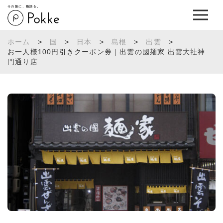
その旅に、物語を。
ホーム
>
国
>
日本
>
島根
>
出雲
>
お一人様100円引きクーポン券｜出雲の國麺家 出雲大社神
門通り店