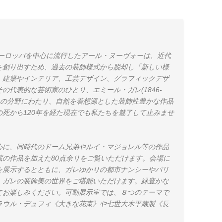
ヨーロッパを中心に流行したアール・ヌーヴォーは、近代
を創り出すため、過去の装飾様式から脱却し「新しい様
、建築やインテリア、工芸デザイン、グラフィックデザ
の代表的な芸術家のひとり、エミール・ガレ(1846-
３つの分野にわたり、自然を着想源とした装飾性豊かな作品
死から120年を経た現在でも私たちを魅了して止みませ
心に、同時代のドーム兄弟やルイ・マジョレル等の作品
の作品を加えた80点余りをご覧いただけます。会場に
を展示するとともに、ガレゆかりの都市ナンシーやパリ
、ガレの装飾美の世界をご堪能いただけます。緑豊かな
てお楽しみください。可動展示室では、８つのテーマで
ラウル・デュフィ《大きな花束》や七世大木平蔵製《長