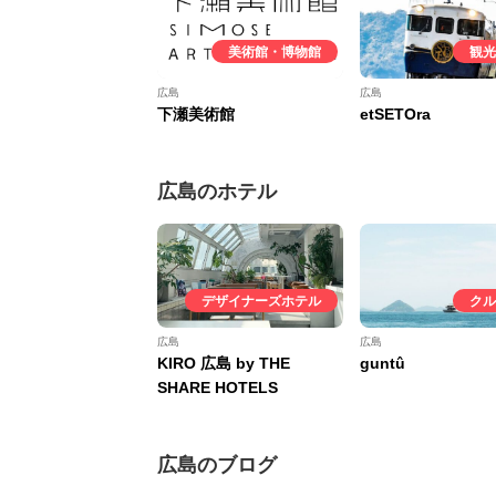
美術館・博物館
観光
広島
広島
下瀬美術館
etSETOra
広島のホテル
デザイナーズホテル
クル
広島
広島
KIRO 広島 by THE
guntû
SHARE HOTELS
広島のブログ