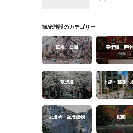
観光施設のカテゴリー
広場・公園
美術館・博物
散歩道
旧跡・遺跡・
記念碑・記念建物
庭園