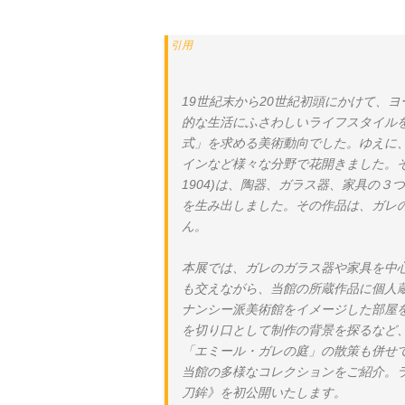
19世紀末から20世紀初頭にかけて、
的な生活にふさわしいライフスタイル
式」を求める美術動向でした。ゆえに
インなど様々な分野で花開きました。そ
1904)は、陶器、ガラス器、家具の
を生み出しました。その作品は、ガレの
ん。
本展では、ガレのガラス器や家具を中
も交えながら、当館の所蔵作品に個人蔵
ナンシー派美術館をイメージした部屋
を切り口として制作の背景を探るなど
「エミール・ガレの庭」の散策も併せ
当館の多様なコレクションをご紹介。
刀鉾》を初公開いたします。