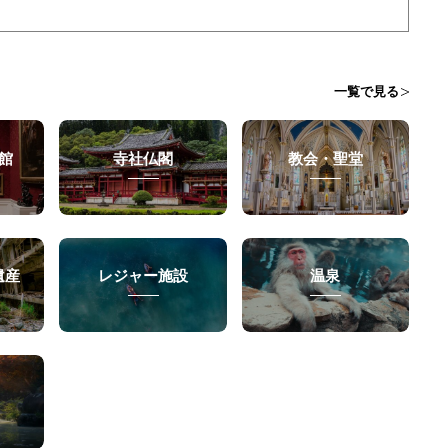
一覧で見る
館
寺社仏閣
教会・聖堂
遺産
レジャー施設
温泉