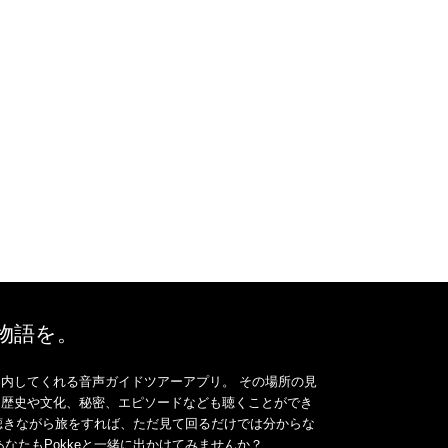
、物語を。
内してくれる音声ガイドツアーアプリ。 その場所の見
、歴史や文化、秘密、エピソードなども聴くことができ
ドを聴きながら旅をすれば、ただ見て回るだけでは分からな
なたもPokkeと一緒に出かけてみませんか？