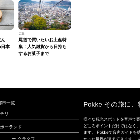
広島
飲ん
尾道で買いたいお土産特
め日本
集！人気雑貨から日持ち
するお菓子まで
都市一覧
Pokke その旅に
チリ
様々な観光スポットを音声で案
どころポイントだけではなく
ポーランド
ます。 Pokkeで音声ガイ
ー
クラクフ
かった世界が見えてきます。 あ