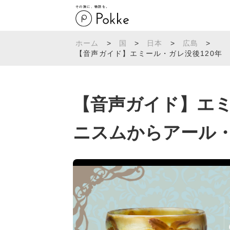
その旅に、物語を。
ホーム
>
国
>
日本
>
広島
>
【音声ガイド】エミール・ガレ没後120年 ガレ
【音声ガイド】エミ
ニスムからアール・ヌーヴ