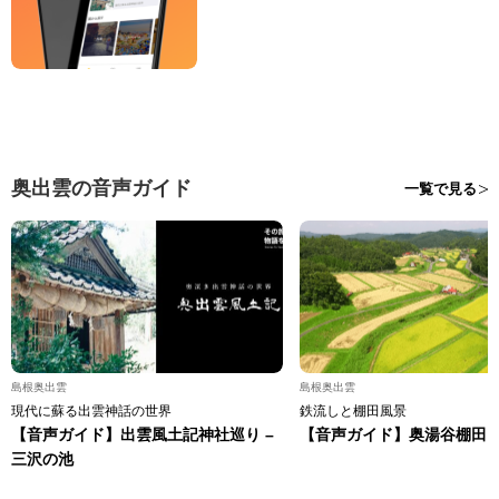
奥出雲の音声ガイド
一覧で見る
島根奥出雲
島根奥出雲
現代に蘇る出雲神話の世界
鉄流しと棚田風景
【音声ガイド】出雲風土記神社巡り –
【音声ガイド】奥湯谷棚田
三沢の池