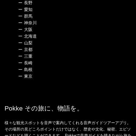
ー
長野
ー
愛知
ー
群馬
ー
神奈川
ー
大阪
ー
北海道
ー
山梨
ー
京都
ー
三重
ー
長崎
ー
島根
ー
東京
Pokke その旅に、物語を。
様々な観光スポットを音声で案内してくれる音声ガイドツアーアプリ。
その場所の見どころポイントだけではなく、歴史や文化、秘密、エピソ
ードなども聴くことができます。 Pokkeで音声ガイドを聴きながら旅を