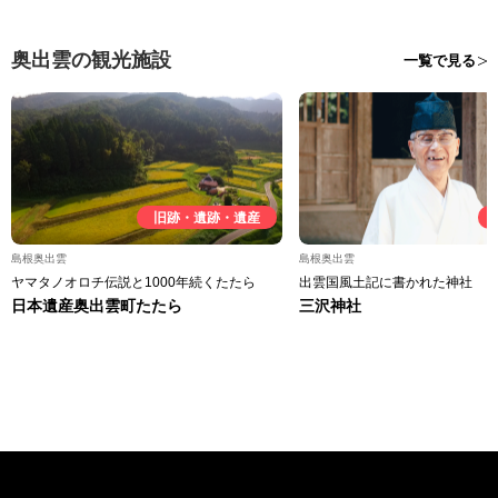
奥出雲の観光施設
一覧で見る
旧跡・遺跡・遺産
島根奥出雲
島根奥出雲
ヤマタノオロチ伝説と1000年続くたたら
出雲国風土記に書かれた神社
日本遺産奥出雲町たたら
三沢神社