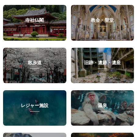
寺社仏閣
教会・聖堂
散歩道
旧跡・遺跡・遺産
レジャー施設
温泉