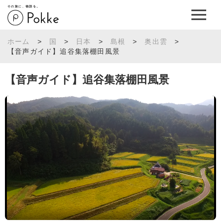
その旅に、物語を。
ホーム
>
国
>
日本
>
島根
>
奥出雲
>
【音声ガイド】追谷集落棚田風景
【音声ガイド】追谷集落棚田風景