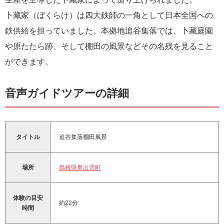
卜藏家（ぼくらけ）は四大鉄師の一角として日本全国への
鉄供給を担っていました。本拠地追谷集落では、卜藏庭園
や原たたら跡、そして棚田の風景などその名残を見ること
ができます。
音声ガイドツアーの詳細
タイトル
追谷集落棚田風景
場所
島根県奥出雲町
体験の目安
約22分
時間