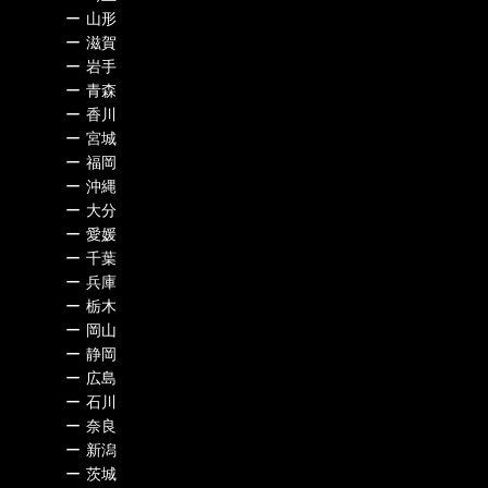
ー
山形
ー
滋賀
ー
岩手
ー
青森
ー
香川
ー
宮城
ー
福岡
ー
沖縄
ー
大分
ー
愛媛
ー
千葉
ー
兵庫
ー
栃木
ー
岡山
ー
静岡
ー
広島
ー
石川
ー
奈良
ー
新潟
ー
茨城