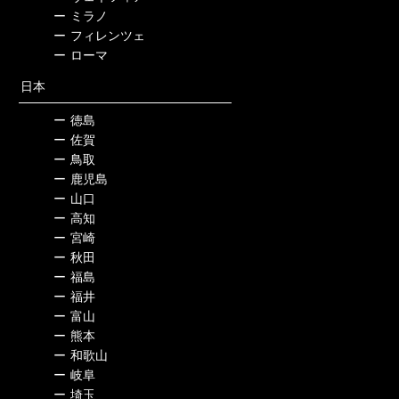
ー
ミラノ
ー
フィレンツェ
ー
ローマ
日本
ー
徳島
ー
佐賀
ー
鳥取
ー
鹿児島
ー
山口
ー
高知
ー
宮崎
ー
秋田
ー
福島
ー
福井
ー
富山
ー
熊本
ー
和歌山
ー
岐阜
ー
埼玉