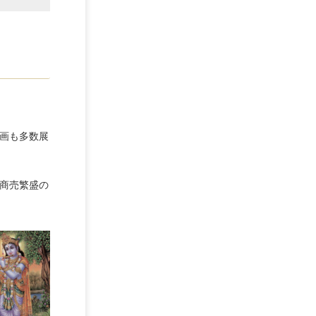
ー
画も多数展
商売繁盛の