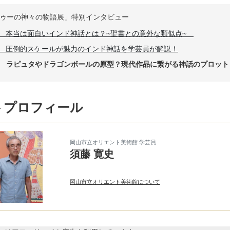
ゥーの神々の物語展」特別インタビュー
rt1 本当は面白いインド神話とは？~聖書との意外な類似点~
rt2 圧倒的スケールが魅力のインド神話を学芸員が解説！
rt3 ラピュタやドラゴンボールの原型？現代作品に繋がる神話のプロット
トプロフィール
岡山市立オリエント美術館 学芸員
須藤 寛史
岡山市立オリエント美術館について