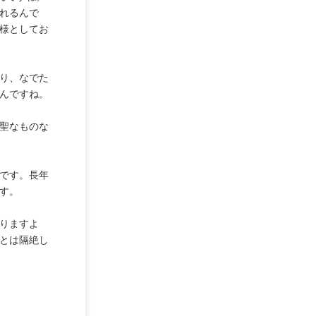
れるんで
様としてお
り、なでた
んですね。
聖なものな
です。長年
す。
りますよ
とは隔絶し