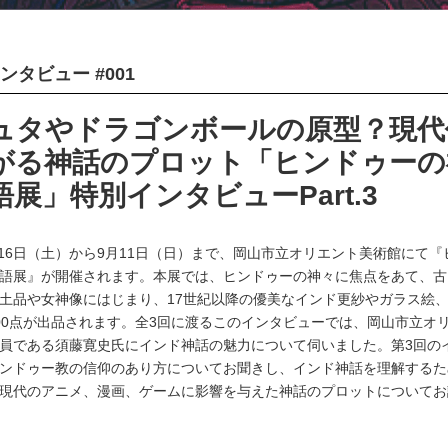
インタビュー #001
ュタやドラゴンボールの原型？現代
がる神話のプロット「ヒンドゥーの
展」特別インタビューPart.3
7月16日（土）から9月11日（日）まで、岡山市立オリエント美術館にて
語展』が開催されます。本展では、ヒンドゥーの神々に焦点をあて、古
土品や女神像にはじまり、17世紀以降の優美なインド更紗やガラス絵
00点が出品されます。全3回に渡るこのインタビューでは、岡山市立オ
員である須藤寛史氏にインド神話の魅力について伺いました。第3回の
ンドゥー教の信仰のあり方についてお聞きし、インド神話を理解するた
現代のアニメ、漫画、ゲームに影響を与えた神話のプロットについてお