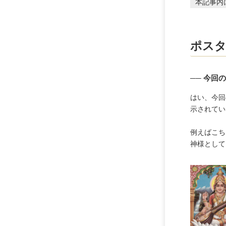
本記事内
ht
ポス
── 今
はい、今回
示されてい
例えばこち
神様として