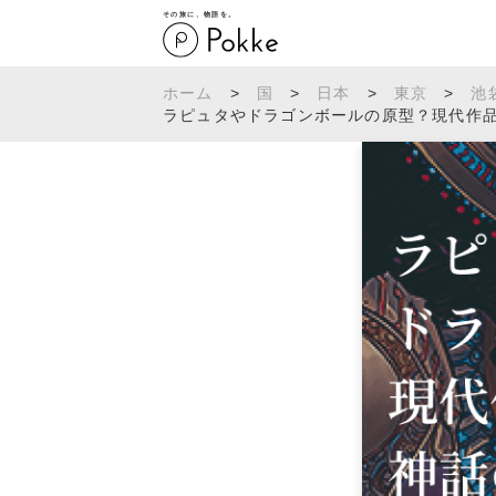
その旅に、物語を。
ホーム
>
国
>
日本
>
東京
>
池
ラピュタやドラゴンボールの原型？現代作品