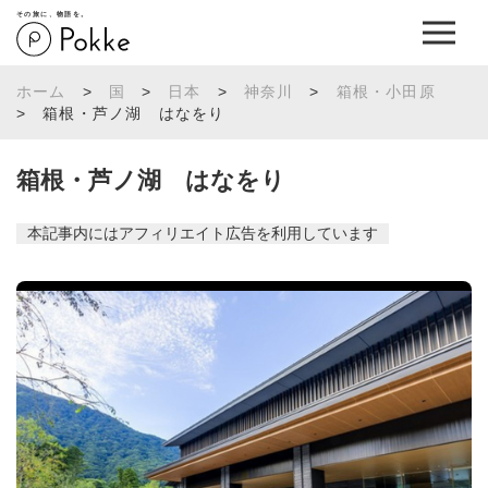
その旅に、物語を。
ホーム
>
国
>
日本
>
神奈川
>
箱根・小田原
>
箱根・芦ノ湖 はなをり
箱根・芦ノ湖 はなをり
本記事内にはアフィリエイト広告を利用しています