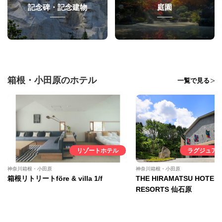
記念碑・記念建物
庭園
箱根・小田原のホテル
一覧で見る
リゾートホテル
ラグジュア
神奈川箱根・小田原
神奈川箱根・小田原
箱根リトリートföre & villa 1/f
THE HIRAMATSU HOTEL
RESORTS 仙石原