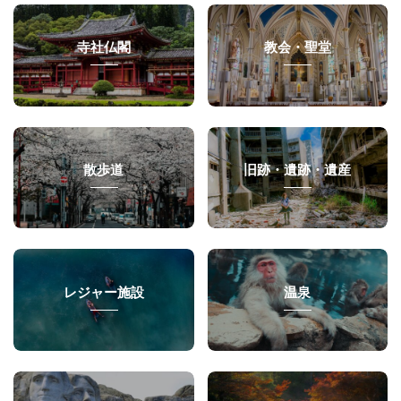
寺社仏閣
教会・聖堂
散歩道
旧跡・遺跡・遺産
レジャー施設
温泉