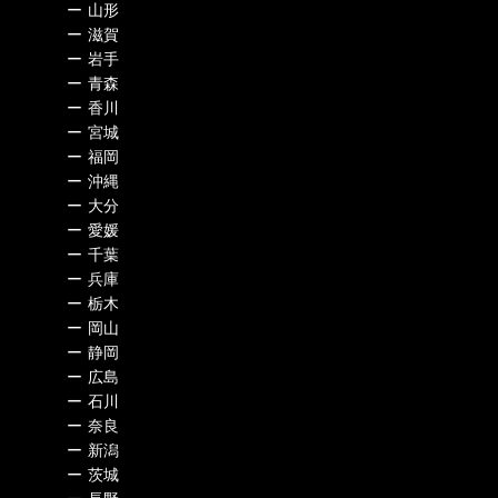
ー
山形
ー
滋賀
ー
岩手
ー
青森
ー
香川
ー
宮城
ー
福岡
ー
沖縄
ー
大分
ー
愛媛
ー
千葉
ー
兵庫
ー
栃木
ー
岡山
ー
静岡
ー
広島
ー
石川
ー
奈良
ー
新潟
ー
茨城