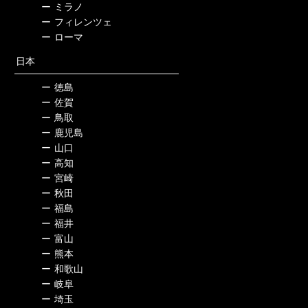
ー
ミラノ
ー
フィレンツェ
ー
ローマ
日本
ー
徳島
ー
佐賀
ー
鳥取
ー
鹿児島
ー
山口
ー
高知
ー
宮崎
ー
秋田
ー
福島
ー
福井
ー
富山
ー
熊本
ー
和歌山
ー
岐阜
ー
埼玉