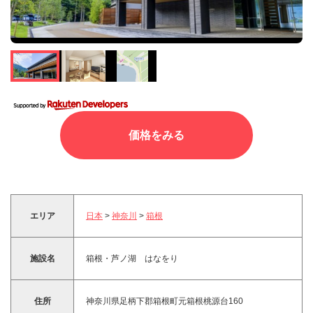
価格をみる
エリア
日本
>
神奈川
>
箱根
施設名
箱根・芦ノ湖 はなをり
住所
神奈川県足柄下郡箱根町元箱根桃源台160