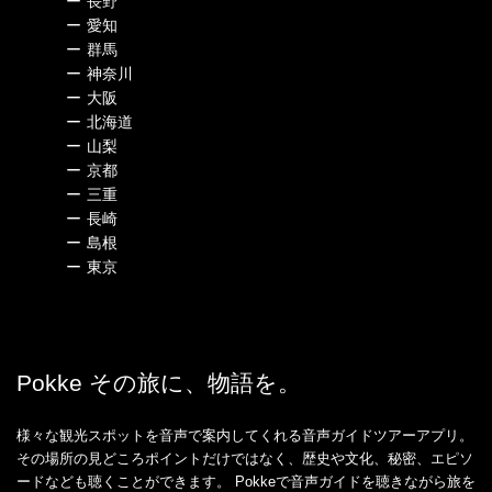
ー
長野
ー
愛知
ー
群馬
ー
神奈川
ー
大阪
ー
北海道
ー
山梨
ー
京都
ー
三重
ー
長崎
ー
島根
ー
東京
Pokke その旅に、物語を。
様々な観光スポットを音声で案内してくれる音声ガイドツアーアプリ。
その場所の見どころポイントだけではなく、歴史や文化、秘密、エピソ
ードなども聴くことができます。 Pokkeで音声ガイドを聴きながら旅を