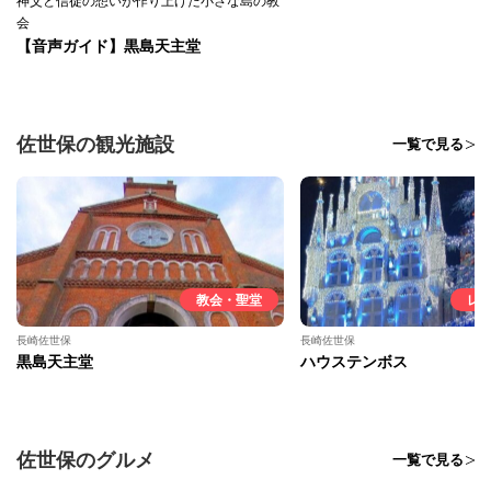
神父と信徒の想いが作り上げた小さな島の教
会
【音声ガイド】黒島天主堂
佐世保の観光施設
一覧で見る
教会・聖堂
レ
長崎佐世保
長崎佐世保
黒島天主堂
ハウステンボス
佐世保のグルメ
一覧で見る