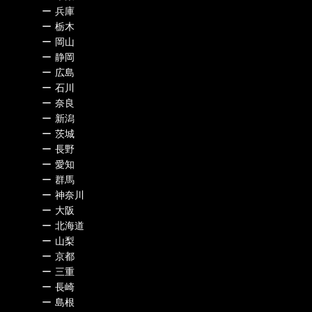
ー
兵庫
ー
栃木
ー
岡山
ー
静岡
ー
広島
ー
石川
ー
奈良
ー
新潟
ー
茨城
ー
長野
ー
愛知
ー
群馬
ー
神奈川
ー
大阪
ー
北海道
ー
山梨
ー
京都
ー
三重
ー
長崎
ー
島根