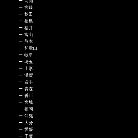
ー
高知
ー
宮崎
ー
秋田
ー
福島
ー
福井
ー
富山
ー
熊本
ー
和歌山
ー
岐阜
ー
埼玉
ー
山形
ー
滋賀
ー
岩手
ー
青森
ー
香川
ー
宮城
ー
福岡
ー
沖縄
ー
大分
ー
愛媛
ー
千葉