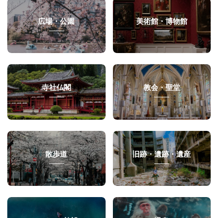
広場・公園
美術館・博物館
寺社仏閣
教会・聖堂
散歩道
旧跡・遺跡・遺産