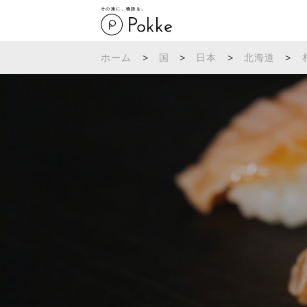
その旅に、物語を。
ホーム
>
国
>
日本
>
北海道
>