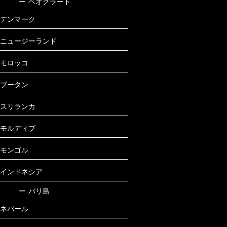
ー
ベオグラード
デンマーク
ニュージーランド
モロッコ
ブータン
スリランカ
モルディブ
モンゴル
インドネシア
ー
バリ島
ネパール