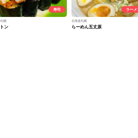
寿司
ラーメ
道札幌
北海道札幌
トン
らーめん五丈原