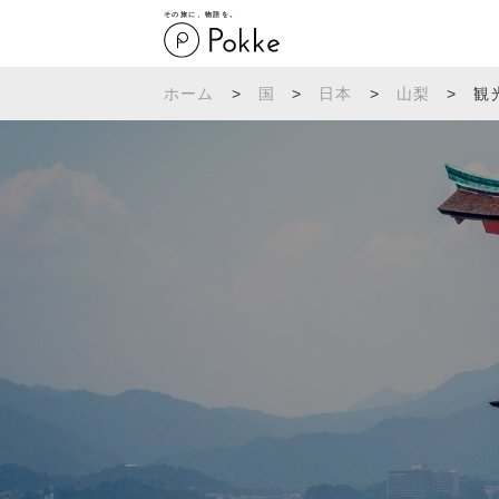
その旅に、物語を。
ホーム
>
国
>
日本
>
山梨
>
観