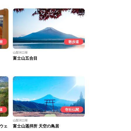
館
散歩道
山梨河口湖
富士山五合目
道
寺社仏閣
山梨河口湖
ウェ
富士山遥拝所 天空の鳥居