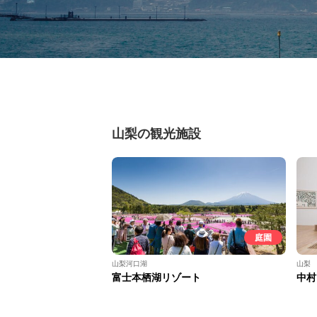
山梨の観光施設
庭園
山梨河口湖
山梨
富士本栖湖リゾート
中村