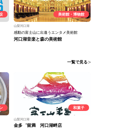
設
美術館・博物館
山梨河口湖
感動の富士山に出逢うエンタメ美術館
河口湖音楽と森の美術館
一覧で見る
ン
和菓子
山梨河口湖
金多゛留満 河口湖畔店