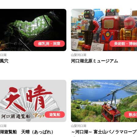
鍾乳洞・洞窟
美術館・博物
河口湖
山梨河口湖
風穴
河口湖北原ミュージアム
遊覧船
散歩
河口湖
山梨河口湖
湖遊覧船 天晴（あっぱれ）
～河口湖～ 富士山パノラマロープ