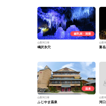
鍾乳洞・洞窟
山梨河口湖
山梨
鳴沢氷穴
富岳
温泉
山梨河口湖
山梨
ふじやま温泉
河口