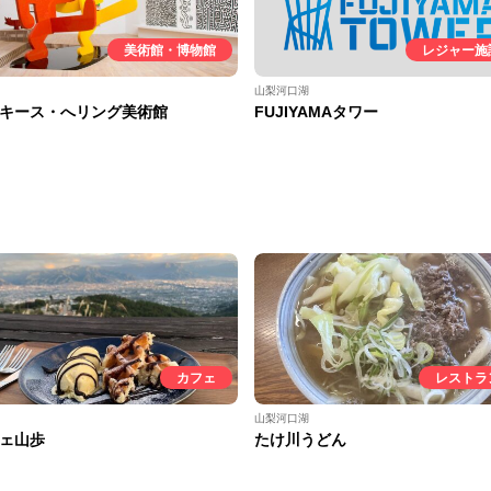
美術館・博物館
レジャー施
山梨河口湖
キース・へリング美術館
FUJIYAMAタワー
カフェ
レストラ
山梨河口湖
ェ山歩
たけ川うどん