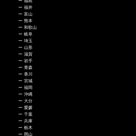
ー
福島
ー
福井
ー
富山
ー
熊本
ー
和歌山
ー
岐阜
ー
埼玉
ー
山形
ー
滋賀
ー
岩手
ー
青森
ー
香川
ー
宮城
ー
福岡
ー
沖縄
ー
大分
ー
愛媛
ー
千葉
ー
兵庫
ー
栃木
ー
岡山