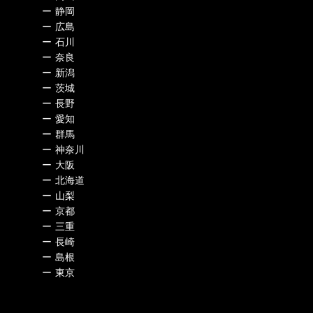
ー
静岡
ー
広島
ー
石川
ー
奈良
ー
新潟
ー
茨城
ー
長野
ー
愛知
ー
群馬
ー
神奈川
ー
大阪
ー
北海道
ー
山梨
ー
京都
ー
三重
ー
長崎
ー
島根
ー
東京