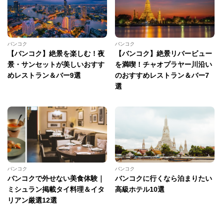
バンコク
バンコク
【バンコク】絶景を楽しむ！夜
【バンコク】絶景リバービュー
景・サンセットが美しいおすす
を満喫！チャオプラヤー川沿い
めレストラン＆バー9選
のおすすめレストラン＆バー7
選
バンコク
バンコク
バンコクで外せない美食体験｜
バンコクに行くなら泊まりたい
ミシュラン掲載タイ料理＆イタ
高級ホテル10選
リアン厳選12選