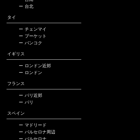
ー
台北
タイ
ー
チェンマイ
ー
プーケット
ー
バンコク
イギリス
ー
ロンドン近郊
ー
ロンドン
フランス
ー
パリ近郊
ー
パリ
スペイン
ー
マドリード
ー
バルセロナ周辺
ー
バルセロナ