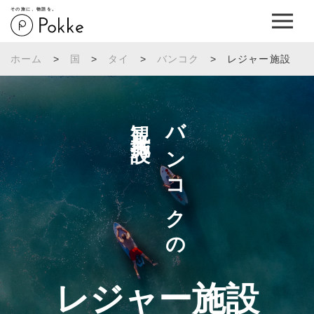
その旅に、物語を。
ホーム
>
国
>
タイ
>
バンコク
>
レジャー施設
観光施設へ
バンコクの
レジャー施設