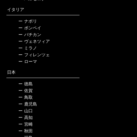
イタリア
ー
ナポリ
ー
ポンペイ
ー
バチカン
ー
ヴェネツィア
ー
ミラノ
ー
フィレンツェ
ー
ローマ
日本
ー
徳島
ー
佐賀
ー
鳥取
ー
鹿児島
ー
山口
ー
高知
ー
宮崎
ー
秋田