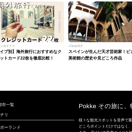
ランカドイツ
バルセロナ
イプ別】海外旅行におすすめなク
スペインが生んだ天才芸術家！ピ
ットカード22枚を徹底比較！
美術館の歴史や見どころ作品
都市一覧
Pokke その旅に
チリ
様々な観光スポットを音声で案
どころポイントだけではなく
ポーランド