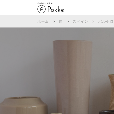
その旅に、物語を。
ホーム
>
国
>
スペイン
>
バルセロ