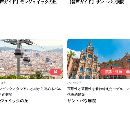
声ガイド】モンジュイックの丘
【音声ガイド】サン・パウ病院
城
旧跡・遺跡・遺
セロナ
バルセロナ
ンピックスタジアムと城から眺めるバル
実用性と芸術性を兼ね備えたモデルニス
ナの眺望
代表的建築
ジュイックの丘
サン・パウ病院