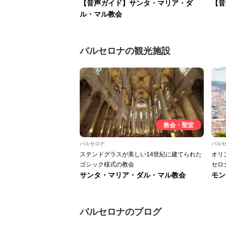
【音声ガイド】サンタ・マリア・ダ
【音
ル・マル教会
バルセロナの観光施設
教会・聖堂
バルセロナ
バル
ステンドグラスが美しい14世紀に建てられた
オリ
ゴシック様式の教会
セロ
サンタ・マリア・ダル・マル教会
モン
バルセロナのブログ