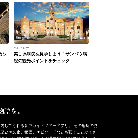
バルセロナ
カソ
美しき病院を見学しよう！サンパウ病
院の観光ポイントをチェック
、物語を。
内してくれる音声ガイドツアーアプリ。 その場所の見
、歴史や文化、秘密、エピソードなども聴くことができ