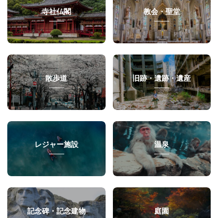
寺社仏閣
教会・聖堂
散歩道
旧跡・遺跡・遺産
レジャー施設
温泉
記念碑・記念建物
庭園