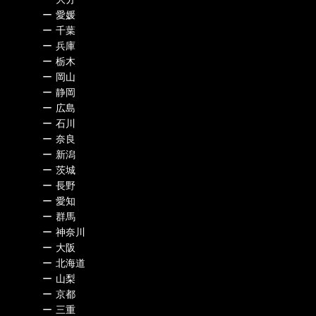
ー
愛媛
ー
千葉
ー
兵庫
ー
栃木
ー
岡山
ー
静岡
ー
広島
ー
石川
ー
奈良
ー
新潟
ー
茨城
ー
長野
ー
愛知
ー
群馬
ー
神奈川
ー
大阪
ー
北海道
ー
山梨
ー
京都
ー
三重