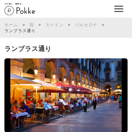
その旅に、物語を。
ホーム
>
国
>
スペイン
>
バルセロナ
>
ランブラス通り
ランブラス通り