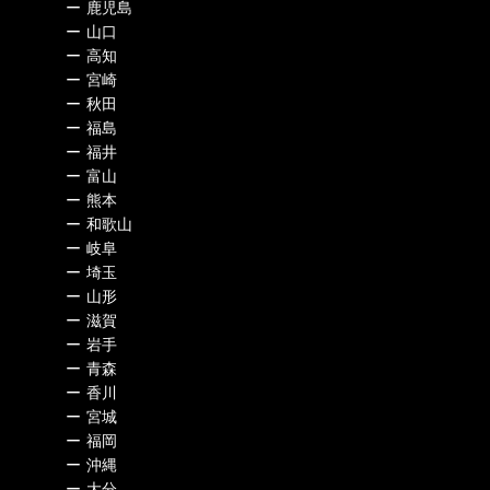
ー
鹿児島
ー
山口
ー
高知
ー
宮崎
ー
秋田
ー
福島
ー
福井
ー
富山
ー
熊本
ー
和歌山
ー
岐阜
ー
埼玉
ー
山形
ー
滋賀
ー
岩手
ー
青森
ー
香川
ー
宮城
ー
福岡
ー
沖縄
ー
大分