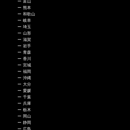
ー
富山
ー
熊本
ー
和歌山
ー
岐阜
ー
埼玉
ー
山形
ー
滋賀
ー
岩手
ー
青森
ー
香川
ー
宮城
ー
福岡
ー
沖縄
ー
大分
ー
愛媛
ー
千葉
ー
兵庫
ー
栃木
ー
岡山
ー
静岡
ー
広島