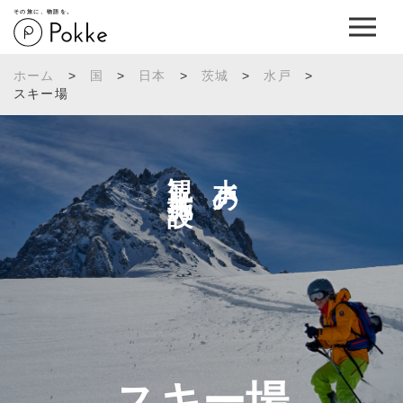
その旅に、物語を。
ホーム
>
国
>
日本
>
茨城
>
水戸
>
スキー場
観光施設へ
水戸の
スキー場