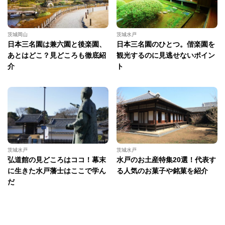
茨城岡山
茨城水戸
日本三名園は兼六園と後楽園、
日本三名園のひとつ。偕楽園を
あとはどこ？見どころも徹底紹
観光するのに見逃せないポイン
介
ト
茨城水戸
茨城水戸
弘道館の見どころはココ！幕末
水戸のお土産特集20選！代表す
に生きた水戸藩士はここで学ん
る人気のお菓子や銘菓を紹介
だ