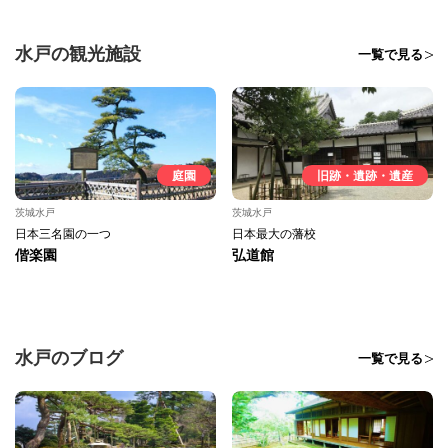
水戸の観光施設
一覧で見る
庭園
旧跡・遺跡・遺産
茨城水戸
茨城水戸
日本三名園の一つ
日本最大の藩校
偕楽園
弘道館
水戸のブログ
一覧で見る