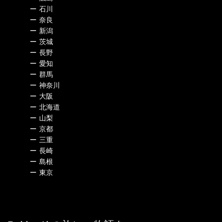
ー
石川
ー
奈良
ー
新潟
ー
茨城
ー
長野
ー
愛知
ー
群馬
ー
神奈川
ー
大阪
ー
北海道
ー
山梨
ー
京都
ー
三重
ー
長崎
ー
島根
ー
東京