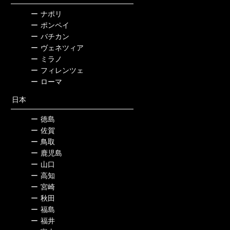
ー
ナポリ
ー
ポンペイ
ー
バチカン
ー
ヴェネツィア
ー
ミラノ
ー
フィレンツェ
ー
ローマ
日本
ー
徳島
ー
佐賀
ー
鳥取
ー
鹿児島
ー
山口
ー
高知
ー
宮崎
ー
秋田
ー
福島
ー
福井