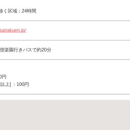
除く区域：24時間
-kairakuen.jp/
口偕楽園行きバスで約20分
0円
以上] ：100円