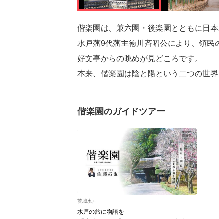
偕楽園は、兼六園・後楽園とともに日本
水戸藩9代藩主徳川斉昭公により、領民
好文亭からの眺めが見どころです。
本来、偕楽園は陰と陽という二つの世界
偕楽園のガイドツアー
茨城水戸
水戸の旅に物語を