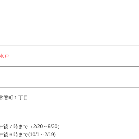
水戸
常磐町１丁目
後７時まで（2/20～9/30）
後６時まで(10/1～2/19)