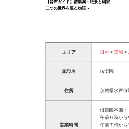
【音声ガイド】偕楽園～絶景と幽寂
二つの世界を巡る物語～
エリア
日本
>
茨城
>
施設名
偕楽園
住所
茨城県水戸市
偕楽園本園：
午前６時から午
営業時間
午前７時から午