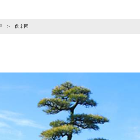
戸
>
偕楽園