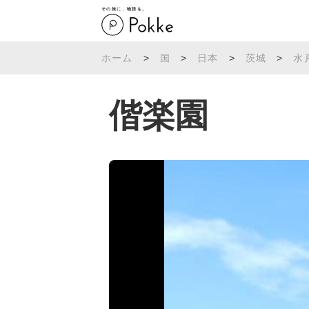
その旅に、物語を。
ホーム
>
国
>
日本
>
茨城
>
水
偕楽園