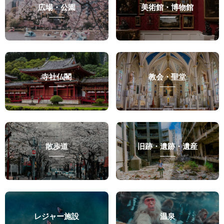
広場・公園
美術館・博物館
寺社仏閣
教会・聖堂
散歩道
旧跡・遺跡・遺産
レジャー施設
温泉