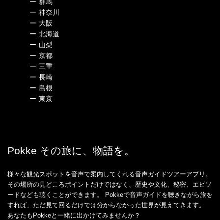
ー
群馬
ー
神奈川
ー
大阪
ー
北海道
ー
山梨
ー
京都
ー
三重
ー
長崎
ー
島根
ー
東京
Pokke その旅に、物語を。
様々な観光スポットを音声で案内してくれる音声ガイドツアーアプリ。
その場所の見どころポイントだけではなく、歴史や文化、秘密、エピソ
ードなども聴くことができます。 Pokkeで音声ガイドを聴きながら旅を
すれば、ただ見て回るだけでは分からなかった世界が見えてきます。
あなたもPokkeと一緒に出かけてみませんか？