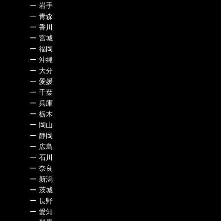
ー
岩手
ー
青森
ー
香川
ー
宮城
ー
福岡
ー
沖縄
ー
大分
ー
愛媛
ー
千葉
ー
兵庫
ー
栃木
ー
岡山
ー
静岡
ー
広島
ー
石川
ー
奈良
ー
新潟
ー
茨城
ー
長野
ー
愛知