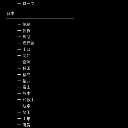
ー
ローマ
日本
ー
徳島
ー
佐賀
ー
鳥取
ー
鹿児島
ー
山口
ー
高知
ー
宮崎
ー
秋田
ー
福島
ー
福井
ー
富山
ー
熊本
ー
和歌山
ー
岐阜
ー
埼玉
ー
山形
ー
滋賀