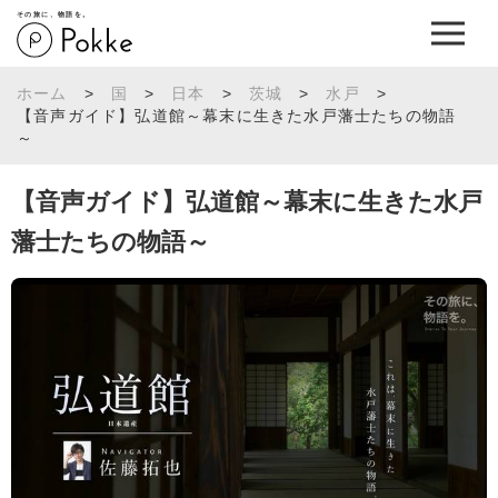
その旅に、物語を。
ホーム
>
国
>
日本
>
茨城
>
水戸
>
【音声ガイド】弘道館～幕末に生きた水戸藩士たちの物語
～
【音声ガイド】弘道館～幕末に生きた水戸
藩士たちの物語～