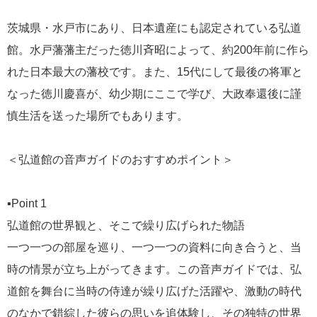
茨城県・水戸市にあり、日本遺産にも認定されている弘道
館。水戸藩藩主だった徳川斉昭によって、約200年前に作ら
れた日本最大の藩校です。また、15代にして最後の将軍と
なった徳川慶喜が、幼少期にここで学び、大政奉還後に謹
慎生活を送った場所でもあります。
＜弘道館の音声ガイドのおすすめポイント＞
▪️Point 1
弘道館の世界観と、そこで繰り広げられた物語
一つ一つの部屋を巡り、一つ一つの資料に向き合うと、当
時の情景が立ち上がってきます。この音声ガイドでは、弘
道館を舞台に当時の侍達が繰り広げた活躍や、激動の時代
のなかで錯綜した彼らの思いを追体験し、その独特の世界