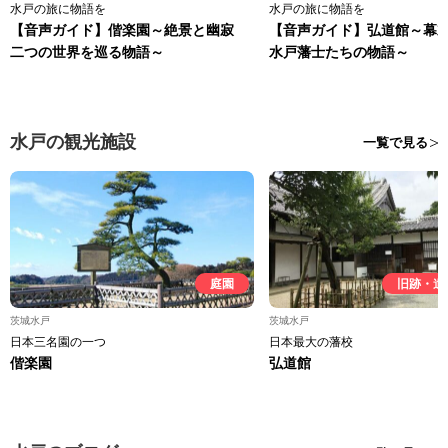
水戸の旅に物語を
水戸の旅に物語を
【音声ガイド】偕楽園～絶景と幽寂
【音声ガイド】弘道館～幕
二つの世界を巡る物語～
水戸藩士たちの物語～
水戸の観光施設
一覧で見る
庭園
旧跡・遺
茨城水戸
茨城水戸
日本三名園の一つ
日本最大の藩校
偕楽園
弘道館