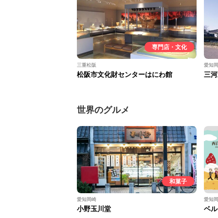
専門店・文化
三重松阪
愛知
松阪市文化財センターはにわ館
三河
世界のグルメ
和菓子
愛知岡崎
愛知
小野玉川堂
ベル