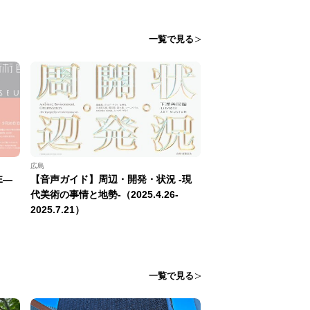
一覧で見る
広島
E—
【音声ガイド】周辺・開発・状況 -現
代美術の事情と地勢-（2025.4.26-
2025.7.21）
一覧で見る