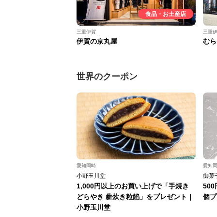
食品・お土産店
三重伊賀
三重
伊賀の京丸屋
むら
世界のクーポン
愛知岡崎
愛知
小野玉川堂
御菓
1,000円以上のお買い上げで「手焼き
50
どらやき 薪炊き粒餡」をプレゼント｜
個プ
小野玉川堂