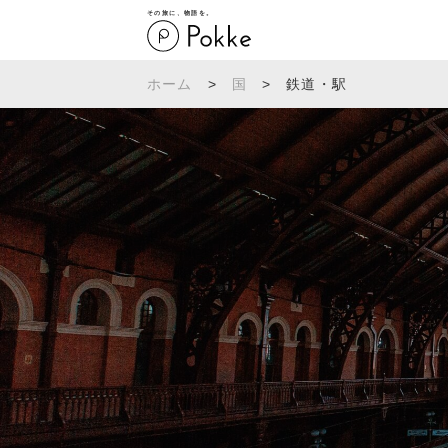
その旅に、物語を。
ホーム
>
国
>
鉄道・駅