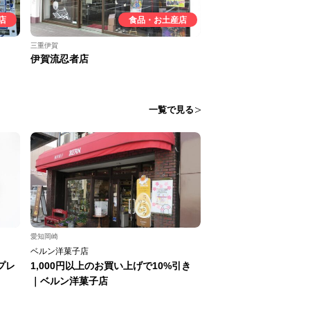
店
食品・お土産店
三重伊賀
伊賀流忍者店
一覧で見る
愛知岡崎
ベルン洋菓子店
プレ
1,000円以上のお買い上げで10%引き
｜ベルン洋菓子店