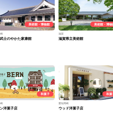
美術館・博物館
美術館・博物
岡崎
滋賀
武士のやかた家康館
滋賀県立美術館
和菓子
和菓
岡崎
愛知岡崎
ン洋菓子店
ウッド洋菓子店