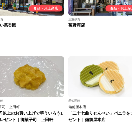
食品・お土産店
食品・お土産
伊賀
三重伊賀
い萬香園
菊野商店
岡崎
愛知岡崎
子司 上田軒
備前屋本店
0円以上のお買い上げで芋ういろう1
「二十七曲りせんべい」バニラを
レゼント｜御菓子司 上田軒
ゼント｜備前屋本店