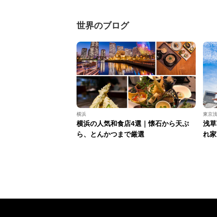
世界のブログ
横浜
東京
横浜の人気和食店4選｜懐石から天ぷ
浅草
ら、とんかつまで厳選
れ家