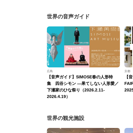
世界の音声ガイド
広島
京都
【音声ガイド】SIMOSE春の人形特
【音
集 四谷シモン —果てしない人形愛／
FAI
下瀬家のひな祭り（2026.2.11-
202
2026.4.19）
世界の観光施設