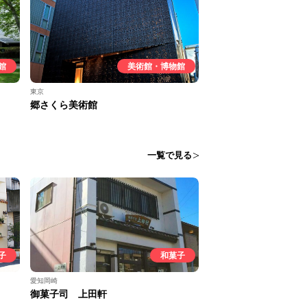
館
美術館・博物館
東京
郷さくら美術館
一覧で見る
子
和菓子
愛知岡崎
御菓子司 上田軒