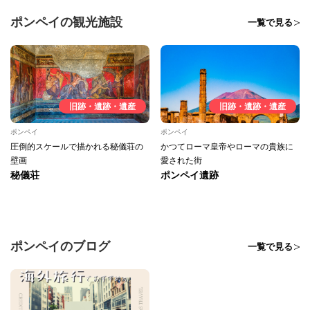
ポンペイの観光施設
一覧で見る
旧跡・遺跡・遺産
旧跡・遺跡・遺産
ポンペイ
ポンペイ
圧倒的スケールで描かれる秘儀荘の
かつてローマ皇帝やローマの貴族に
壁画
愛された街
秘儀荘
ポンペイ遺跡
ポンペイのブログ
一覧で見る