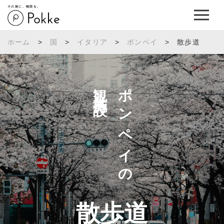
その旅に、物語を。
ホーム
>
国
>
イタリア
>
ポンペイ
>
散歩道
観光施設へ
ポンペイの
散歩道