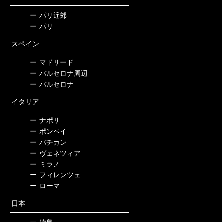
ー
パリ近郊
ー
パリ
スペイン
ー
マドリード
ー
バルセロナ周辺
ー
バルセロナ
イタリア
ー
ナポリ
ー
ポンペイ
ー
バチカン
ー
ヴェネツィア
ー
ミラノ
ー
フィレンツェ
ー
ローマ
日本