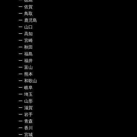
ー
徳島
ー
佐賀
ー
鳥取
ー
鹿児島
ー
山口
ー
高知
ー
宮崎
ー
秋田
ー
福島
ー
福井
ー
富山
ー
熊本
ー
和歌山
ー
岐阜
ー
埼玉
ー
山形
ー
滋賀
ー
岩手
ー
青森
ー
香川
ー
宮城