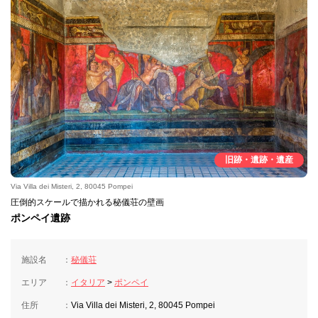
旧跡・遺跡・遺産
Via Villa dei Misteri, 2, 80045 Pompei
圧倒的スケールで描かれる秘儀荘の壁画
ポンペイ遺跡
施設名
秘儀荘
エリア
イタリア
>
ポンペイ
住所
Via Villa dei Misteri, 2, 80045 Pompei