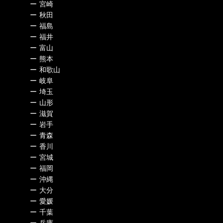
ー
宮崎
ー
秋田
ー
福島
ー
福井
ー
富山
ー
熊本
ー
和歌山
ー
岐阜
ー
埼玉
ー
山形
ー
滋賀
ー
岩手
ー
青森
ー
香川
ー
宮城
ー
福岡
ー
沖縄
ー
大分
ー
愛媛
ー
千葉
ー
兵庫