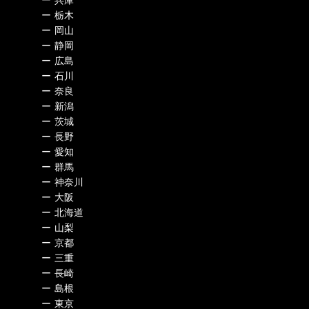
ー
栃木
ー
岡山
ー
静岡
ー
広島
ー
石川
ー
奈良
ー
新潟
ー
茨城
ー
長野
ー
愛知
ー
群馬
ー
神奈川
ー
大阪
ー
北海道
ー
山梨
ー
京都
ー
三重
ー
長崎
ー
島根
ー
東京