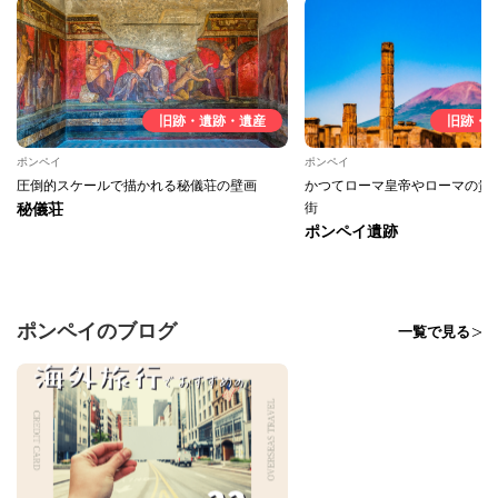
旧跡・遺跡・遺産
旧跡・
ポンペイ
ポンペイ
圧倒的スケールで描かれる秘儀荘の壁画
かつてローマ皇帝やローマの貴
秘儀荘
街
ポンペイ遺跡
ポンペイのブログ
一覧で見る