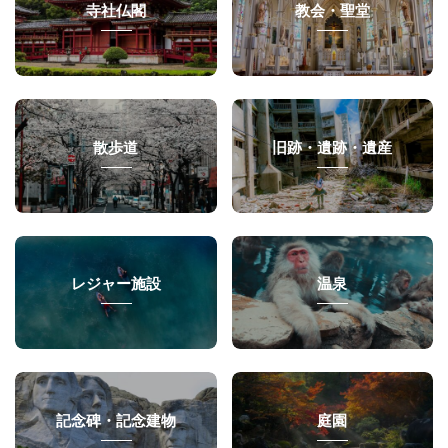
寺社仏閣
教会・聖堂
散歩道
旧跡・遺跡・遺産
レジャー施設
温泉
記念碑・記念建物
庭園