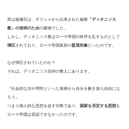
実は秘儀荘は、ギリシャから伝来された秘教
「ディオニソス
教」の信仰のため
の建物でした。
しかし、ディオニソス教はローマ帝国の秩序を乱すものとして
弾圧
されており、ローマ帝国政府の
監視対象
だったのです。
なぜ弾圧されていたのか？
それは、ディオニソス信仰の教えにあります。
『社会的な法や理性といった束縛から自分を解き放ち自由にな
ろう』
つまり個人的な思想を促す宗教であり、
国家を否定する思想
を
ローマ帝国は容認できなかったのです。