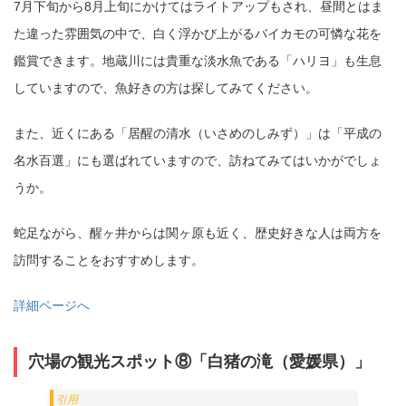
7月下旬から8月上旬にかけてはライトアップもされ、昼間とはま
コピー
https://jp.pokke.in/blog/8639
た違った雰囲気の中で、白く浮かび上がるバイカモの可憐な花を
鑑賞できます。地蔵川には貴重な淡水魚である「ハリヨ」も生息
していますので、魚好きの方は探してみてください。
また、近くにある「居醒の清水（いさめのしみず）」は「平成の
名水百選」にも選ばれていますので、訪ねてみてはいかがでしょ
うか。
蛇足ながら、醒ヶ井からは関ヶ原も近く、歴史好きな人は両方を
訪問することをおすすめします。
詳細ページへ
穴場の観光スポット⑧「白猪の滝（愛媛県）」