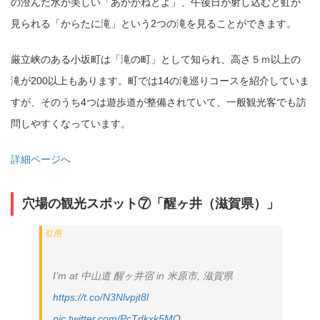
の澄んだ水が美しい「あかがねとよ」、午後日が射し込むと虹が
見られる「からたに滝」という2つの滝を見ることができます。
厳立峡のある小坂町は「滝の町」として知られ、高さ５ｍ以上の
滝が200以上もあります。町では14の滝巡りコースを紹介していま
すが、そのうち4つは遊歩道が整備されていて、一般観光客でも訪
問しやすくなっています。
詳細ページへ
穴場の観光スポット⑦「醒ヶ井（滋賀県）」
I’m at 中山道 醒ヶ井宿 in 米原市, 滋賀県
https://t.co/N3Nlvpjt8l
pic.twitter.com/PcTdkxk5MQ