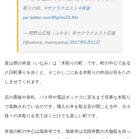
彫りの街。
#サクラクエスト
#井波
pic.twitter.com/MqUmZILfHs
— 間野山広報（ユキタ）🌸サクラクエスト応援
(@sakura_manoyama)
2017年5月11日
富山県の井波（いなみ）は「木彫りの町」です。町の中心である
八日町通りを歩くと、そこかしこにある木彫りの作品が目をたの
しませてくれます。
店の看板や表札、バス停や電話ボックスに至るまで見事な木彫り
で装飾されているのです。職人が木を彫る音が聞こえる中、大小
様々の木彫りを見て歩くだけでも楽しい町です。
井波の町の中心は瑞泉寺です。瑞泉寺は北陸有数の大伽藍を誇っ