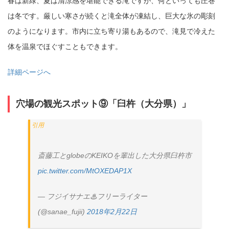
春は新緑、夏は清涼感を堪能できる滝ですが、何といっても圧巻
は冬です。厳しい寒さが続くと滝全体が凍結し、巨大な氷の彫刻
のようになります。市内に立ち寄り湯もあるので、滝見で冷えた
体を温泉でほぐすこともできます。
詳細ページへ
穴場の観光スポット⑨「臼杵（大分県）」
斎藤工とglobeのKEIKOを輩出した大分県臼杵市
pic.twitter.com/MtOXEDAP1X
— フジイサナエ♨フリーライター
(@sanae_fujii)
2018年2月22日