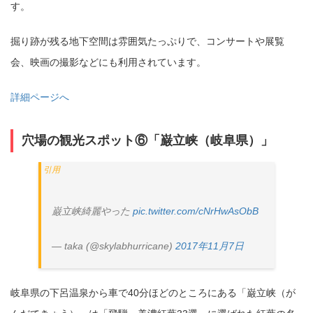
す。
掘り跡が残る地下空間は雰囲気たっぷりで、コンサートや展覧
会、映画の撮影などにも利用されています。
詳細ページへ
穴場の観光スポット⑥「巌立峡（岐阜県）」
巌立峡綺麗やった
pic.twitter.com/cNrHwAsObB
— taka (@skylabhurricane)
2017年11月7日
岐阜県の下呂温泉から車で40分ほどのところにある「巌立峡（が