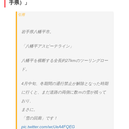
手県）」
岩手県八幡平市。
「八幡平アスピーテライン」
八幡平を横断する全長約27kmのツーリングロー
ド。
4月中旬、冬期間の通行禁止が解除となった時期
に行くと、まだ道路の両側に数ｍの雪が残って
おり、
まさに。
「雪の回廊」です！
pic.twitter.com/wcUeA4FQEG