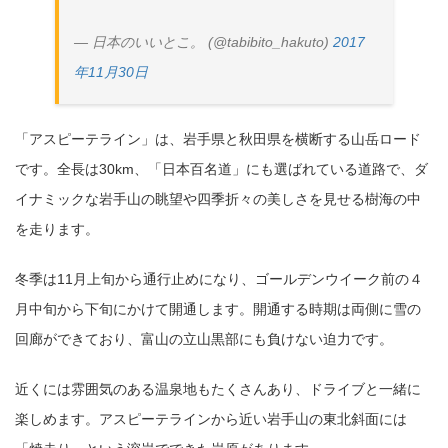
— 日本のいいとこ。 (@tabibito_hakuto)
2017
年11月30日
「アスピーテライン」は、岩手県と秋田県を横断する山岳ロード
です。全長は30km、「日本百名道」にも選ばれている道路で、ダ
イナミックな岩手山の眺望や四季折々の美しさを見せる樹海の中
を走ります。
冬季は11月上旬から通行止めになり、ゴールデンウイーク前の４
月中旬から下旬にかけて開通します。開通する時期は両側に雪の
回廊ができており、富山の立山黒部にも負けない迫力です。
近くには雰囲気のある温泉地もたくさんあり、ドライブと一緒に
楽しめます。アスピーテラインから近い岩手山の東北斜面には