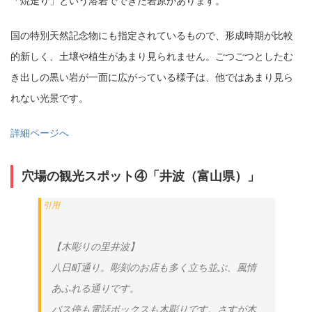
「焼走り」という溶岩でできた岩原があります。
国の特別天然記念物にも指定されているもので、形成時期が比較
的新しく、土壌や植生があまり見られません。ごつごつとしたむ
き出しの黒い岩が一面に広がっている様子は、他ではあまり見ら
れない光景です。
詳細ページへ
穴場の観光スポット④「井波（富山県）」
【木彫りの里井波】
八日町通り。彫刻のお店も多く立ち並ぶ、風情
あふれる通りです。
バス停も電話ボックスも木彫りです。さすが木