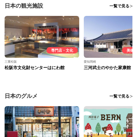
日本の観光施設
一覧で見る
専門店・文化
美術
三重松阪
愛知岡崎
松阪市文化財センターはにわ館
三河武士のやかた家康館
日本のグルメ
一覧で見る