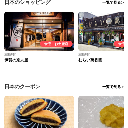
日本のショッピング
一覧で見る
食品・お土産店
食品
三重伊賀
三重伊賀
伊賀の京丸屋
むらい萬香園
日本のクーポン
一覧で見る