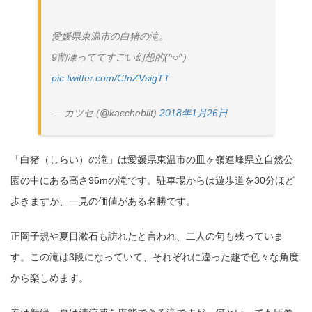
愛媛県東温市の白猪の滝。
9割凍っててすごい幻想的(^○^)
pic.twitter.com/CfnZVsigTT
— カツセ (@kaccheblit)
2018年1月26日
「白猪（しらい）の滝」は愛媛県東温市の皿ヶ嶺連峰県立自然公
園の中にある高さ96mの滝です。駐車場からは遊歩道を30分ほど
歩きますが、一見の価値がある名勝です。
正岡子規や夏目漱石も訪れたと言われ、二人の句も残っていま
す。この滝は3段になっていて、それぞれに違った趣で色々な角度
から楽しめます。