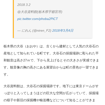
2018.3.2
@大谷資料館(栃木県宇都宮市)
pic.twitter.com/phoba2PiCT
— にれん (@niren_F2)
2018年3月4日
栃木県の大谷（おおや）は、古くから建材として人気の大谷石の
産地として知られている町です。大谷石の採掘場跡に彫られた平
和観音は高さ27ｍで、下から見上げるとその大きさが実感できま
す。観音像の胸の高さにある展望台からは町の景色が一望できま
す。
大谷資料館は、大谷石の採掘場跡です。地下には東京ドームがす
っぽりと入ってしまうほどの巨大な空間が広がっていて、採掘場
の様子や新旧の採掘機や輸送機などについて知ることができま