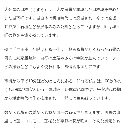
大分県の臼杵（うすき）は、大友宗麟が築城した臼杵城を中心と
した城下町です。城自体は明治時代には廃城され、今では空堀、
井戸跡、石垣などが残るのみの公園となっていますが、町は城下
町の趣を色濃く残しています。
特に「二王座」と呼ばれる一帯は、趣ある曲がりくねった石畳の
両側に武家屋敷跡、白壁の土蔵や多くの寺院が並んでいて、テレ
ビの撮影などにもよく使われる、風情あるエリアです。
市街から車で10分ほどのところにある「臼杵石仏」は、60数体の
うち59体が国宝という、素晴らしい摩崖仏群です。平安時代後期
から鎌倉時代の作と推定され、一部には色も残っています。
数からも彫刻の質からも我が国一の石仏群と言えます。周囲の山
里には蓮、コスモス、芝桜など季節の花が咲き、そんな風景とも