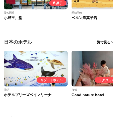
和菓子
愛知岡崎
愛知岡崎
小野玉川堂
ベルン洋菓子店
日本のホテル
一覧で見る
リゾートホテル
ラグジュア
沖縄
京都
ホテルブリーズベイマリーナ
Good nature hotel