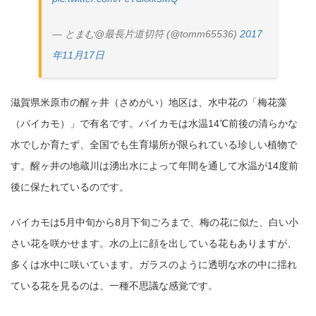
— とまむ@最長片道切符 (@tomm65536)
2017
年11月17日
滋賀県米原市の醒ヶ井（さめがい）地区は、水中花の「梅花藻
（バイカモ）」で有名です。バイカモは水温14℃前後の清らかな
水でしか育たず、全国でも生育場所が限られている珍しい植物で
す。醒ヶ井の地蔵川は湧出水によって年間を通して水温が14度前
後に保たれているのです。
バイカモは5月中旬から8月下旬ごろまで、梅の花に似た、白い小
さい花を咲かせます。水の上に顔を出している花もありますが、
多くは水中に咲いています。ガラスのように透明な水の中に揺れ
ている花を見るのは、一種不思議な感覚です。