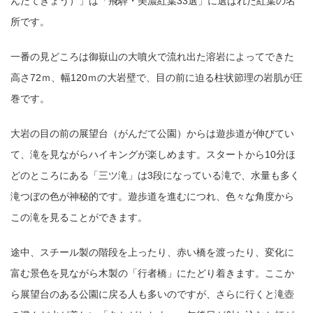
んだてきょう）」は「飛騨・美濃紅葉33選」に選ばれた紅葉の名
所です。
一番の見どころは御嶽山の大噴火で流れ出た溶岩によってできた
高さ72ｍ、幅120ｍの大岩壁で、目の前に迫る柱状節理の岩肌が圧
巻です。
大岩の目の前の展望台（がんだて公園）からは遊歩道が伸びてい
て、滝を見ながらハイキングが楽しめます。スタートから10分ほ
どのところにある「三ツ滝」は3段になっている滝で、水量も多く
滝つぼの色が神秘的です。遊歩道を進むにつれ、色々な角度から
この滝を見ることができます。
途中、スチール製の階段を上ったり、赤い橋を渡ったり、変化に
富む景色を見ながら木製の「行者橋」にたどり着きます。ここか
ら展望台のある公園に戻る人も多いのですが、さらに行くと滝壺