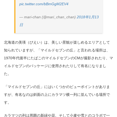
pic.twitter.com/bBmGgM2EV4
— mari-chan (@mari_chan_chan)
2018年1月13
日
北海道の美瑛（びえい）は、美しい景観が楽しめるエリアとして
知られていますが、「マイルドセブンの丘」と言われる場所は、
1970年代後半にたばこのマイルドセブンのCMが撮影されたり、マ
イルドセブンのパッケージに使用されたりして有名になりまし
た。
「マイルドセブンの丘」にはいくつかのビューポイントがありま
すが、有名なのは斜面の上にカラマツ横一列に並んでいる場所で
す。
カラマツの列は周囲の新緑や花、そして小麦や雪とのコラボで一