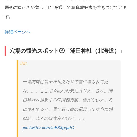
層その端正さが増し、1年を通して写真愛好家を惹きつけていま
す。
詳細ページへ
穴場の観光スポット②「浦臼神社（北海道）」
一週間前は新十津川あたりで雪に埋もれてた
な。。。ここで今回のお気に入りの一枚を。浦
臼神社を通過する学園都市線。雪がないところ
に住んでると、雪で真っ白の風景って本当に感
動的。歩くのは大変だけど。。。
pic.twitter.com/iuE33gqafG