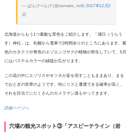
— ぱんけぺんけ (@namake_no5)
2017年12月2
日
北海道からもう1つ素敵な景色をご紹介します。「浦臼（うらう
す）神社」は、札幌から電車で2時間余りのところにあります。紫
色のカタクリや青色のエゾエンゴサクの植物が群生していて、5月
にはパステルカラーの絨毯が広がります。
この花の中にエゾリスやキツネが姿を現すこともままあり、まる
でおとぎの世界のようです。特にリスと遭遇できる確率が高く、
それを目当てにたくさんのカメラマン達もやってきます。
詳細ページへ
穴場の観光スポット③「アスピーテライン（岩