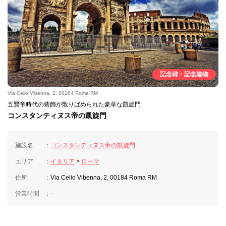
記念碑・記念建物
Via Celio Vibenna, 2, 00184 Roma RM
五賢帝時代の装飾が散りばめられた豪華な凱旋門
コンスタンティヌス帝の凱旋門
施設名
コンスタンティヌス帝の凱旋門
エリア
イタリア
>
ローマ
住所
Via Celio Vibenna, 2, 00184 Roma RM
営業時間
–