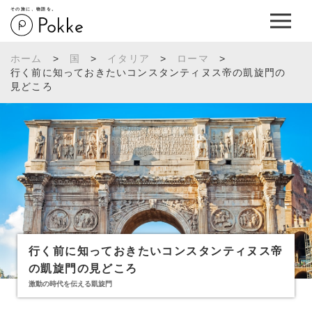
その旅に、物語を。
ホーム
>
国
>
イタリア
>
ローマ
>
行く前に知っておきたいコンスタンティヌス帝の凱旋門の
見どころ
行く前に知っておきたいコンスタンティヌス帝
の凱旋門の見どころ
激動の時代を伝える凱旋門