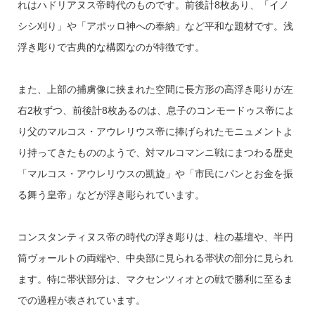
れはハドリアヌス帝時代のものです。前後計8枚あり、「イノ
シシ刈り」や「アポッロ神への奉納」など平和な題材です。浅
浮き彫りで古典的な構図なのが特徴です。
また、上部の捕虜像に挟まれた空間に長方形の高浮き彫りが左
右2枚ずつ、前後計8枚あるのは、息子のコンモードゥス帝によ
り父のマルコス・アウレリウス帝に捧げられたモニュメントよ
り持ってきたもののようで、対マルコマンニ戦にまつわる歴史
「マルコス・アウレリウスの凱旋」や「市民にパンとお金を振
る舞う皇帝」などが浮き彫られています。
コンスタンティヌス帝の時代の浮き彫りは、柱の基壇や、半円
筒ヴォールトの両端や、中央部に見られる帯状の部分に見られ
ます。特に帯状部分は、マクセンツィオとの戦で勝利に至るま
での過程が表されています。