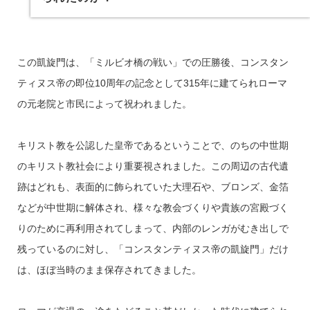
この凱旋門は、「ミルビオ橋の戦い」での圧勝後、コンスタン
ティヌス帝の即位10周年の記念として315年に建てられローマ
の元老院と市民によって祝われました。
キリスト教を公認した皇帝であるということで、のちの中世期
のキリスト教社会により重要視されました。この周辺の古代遺
跡はどれも、表面的に飾られていた大理石や、ブロンズ、金箔
などが中世期に解体され、様々な教会づくりや貴族の宮殿づく
りのために再利用されてしまって、内部のレンガがむき出しで
残っているのに対し、「コンスタンティヌス帝の凱旋門」だけ
は、ほぼ当時のまま保存されてきました。