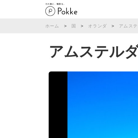
その旅に、物語を。
ホーム
>
国
>
オランダ
>
アムステ
アムステル