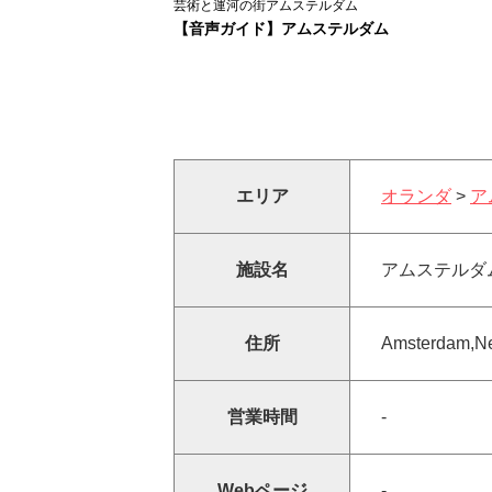
芸術と運河の街アムステルダム
【音声ガイド】アムステルダム
エリア
オランダ
>
ア
施設名
アムステルダ
住所
Amsterdam,Ne
営業時間
-
Webページ
-